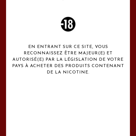
NOS COLLECTIONS
EN ENTRANT SUR CE SITE, VOUS
SAVEURS
RECONNAISSEZ ÊTRE MAJEUR(E) ET
AUTORISÉ(E) PAR LA LÉGISLATION DE VOTRE
Claude HENAUX Paris c'est une gamme de 12 e liquides premiums
uniques
PAYS À ACHETER DES PRODUITS CONTENANT
DE LA NICOTINE.