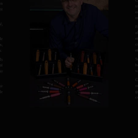
C
un
t
nt
o
m
é,
F
a
e
de
c
x,
e
s.
S
ds
b
té
v
er
C
m
ne
g
de
c