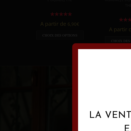
TH
A partir de
6,90
€
A partir
CHOIX DES OPTIONS
CHOIX DES
LA VENT
E