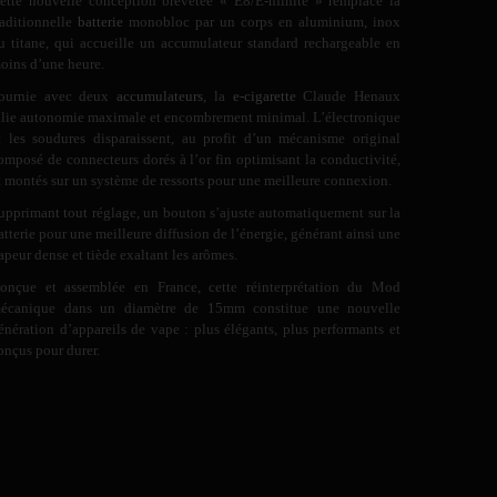
ette nouvelle conception brevetée « E8/E-nfinite » remplace la
raditionnelle
batterie
monobloc par un corps en aluminium, inox
u titane, qui accueille un accumulateur standard rechargeable en
oins d’une heure.
ournie avec deux
accumulateurs
, la
e-cigarette
Claude Henaux
llie autonomie maximale et encombrement minimal. L’électronique
t les soudures disparaissent, au profit d’un mécanisme original
omposé de connecteurs dorés à l’or fin optimisant la conductivité,
t montés sur un système de ressorts pour une meilleure connexion.
upprimant tout réglage, un bouton s’ajuste automatiquement sur la
atterie pour une meilleure diffusion de l’énergie, générant ainsi une
apeur dense et tiède exaltant les arômes.
onçue et assemblée en France, cette réinterprétation du Mod
écanique dans un diamètre de 15mm constitue une nouvelle
énération d’appareils de vape : plus élégants, plus performants et
onçus pour durer.