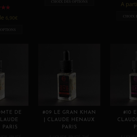
CHOIX DES OPTIONS
A part
CHOIX 
 de
6,90
€
 OPTIONS
OMTE DE
#09 LE GRAN KHAN
#10 
CLAUDE
| CLAUDE HENAUX
CLAUD
 PARIS
PARIS
P
,
,
,
,
UIDE
FRUITÉ
E LIQUIDE
FRUITÉ
THÉ
E LIQUID