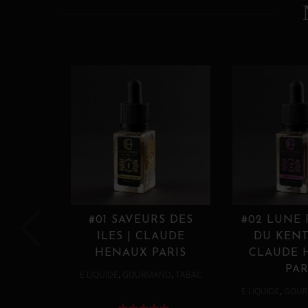
#01 SAVEURS DES
#02 LUNE
ILES | CLAUDE
DU KENT
HENAUX PARIS
CLAUDE 
PAR
,
,
E LIQUIDE
GOURMAND
TABAC
,
E LIQUIDE
GOUR