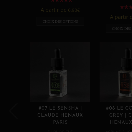
A partir de
6,90
€
A partir
CHOIX DES OPTIONS
CHOIX DES
#07 LE SENSHA |
#08 LE C
CLAUDE HENAUX
GREY | 
PARIS
HENAUX
,
,
E LIQUIDE
THÉ
AGRUME
E LIQ