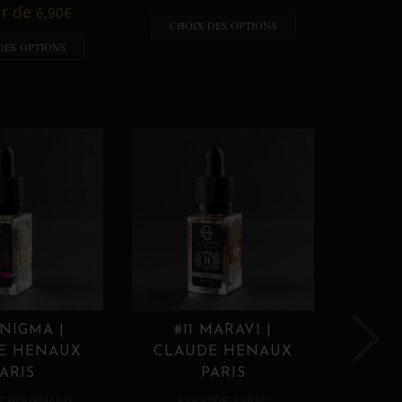
A p
ir de
6,90
€
CHOIX DES OPTIONS
CHO
DES OPTIONS
ENIGMA |
#11 MARAVI |
#12
E HENAUX
CLAUDE HENAUX
CLA
ARIS
PARIS
,
,
E
GOURMAND
E LIQUIDE
TABAC
E 