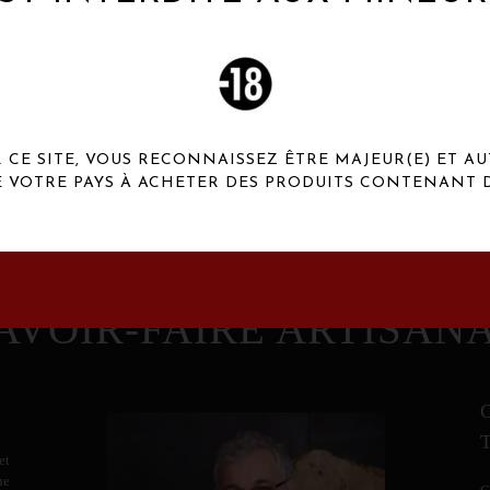
 Henaux Paris se démarquent par une originalité de
conception et une qualité de f
CE SITE, VOUS RECONNAISSEZ ÊTRE MAJEUR(E) ET AU
E VOTRE PAYS À ACHETER DES PRODUITS CONTENANT D
AVOIR-FAIRE ARTISAN
et
ne