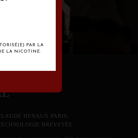
abrication
exclusives.
TORISÉ(E) PAR LA
E LA NICOTINE.
AL
CLAUDE HENAUX PARIS,
TECHNOLOGIE BREVETÉE