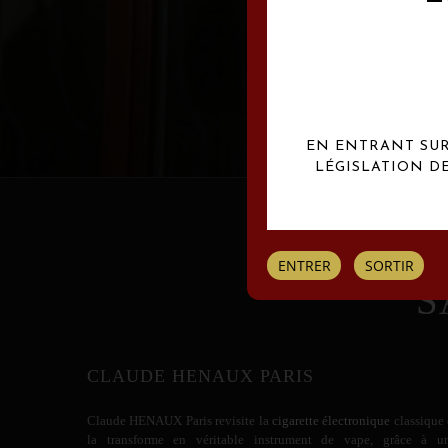
Les créations Claude
EN ENTRANT SUR 
LÉGISLATION D
ENTRER
SORTIR
S
CLAUDE HENAUX PARIS
Claude HENAUX
Paris revisite la
cigarette électronique
classique 
la transforme en véritable instrument de vape, grâce à u