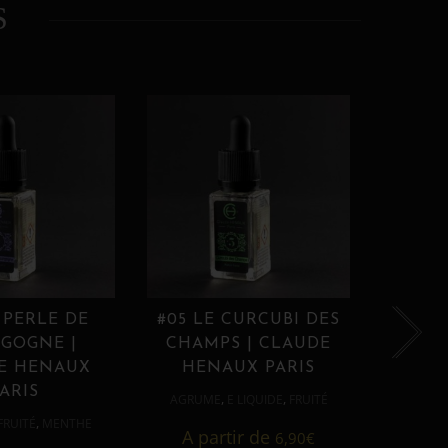
S
 PERLE DE
#05 LE CURCUBI DES
#06
GOGNE |
CHAMPS | CLAUDE
PROU
E HENAUX
HENAUX PARIS
HE
ARIS
,
,
AGRUME
E LIQUIDE
FRUITÉ
AGRUM
,
FRUITÉ
MENTHE
A partir de
6,90
€