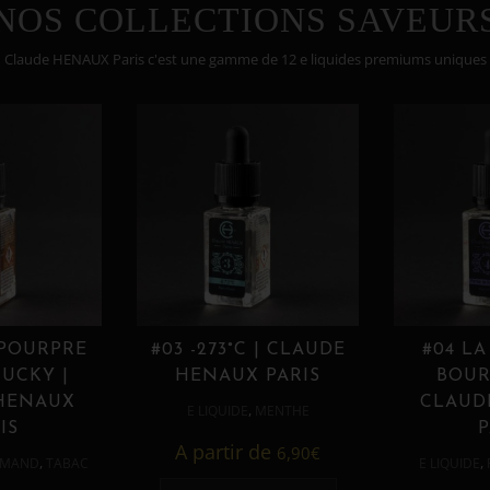
NOS COLLECTIONS SAVEUR
Claude HENAUX Paris c'est une gamme de 12 e liquides premiums uniques
 POURPRE
#03 -273°C | CLAUDE
#04 LA
UCKY |
HENAUX PARIS
BOUR
HENAUX
CLAUD
,
E LIQUIDE
MENTHE
IS
P
A partir de
6,90
€
,
,
MAND
TABAC
E LIQUIDE