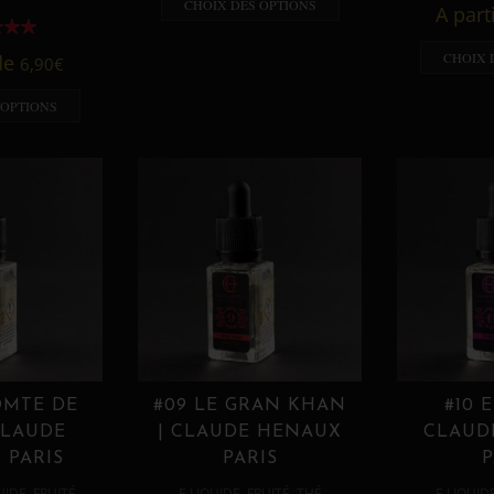
CHOIX DES OPTIONS
A part
CHOIX 
 de
6,90
€
 OPTIONS
OMTE DE
#09 LE GRAN KHAN
#10 
CLAUDE
| CLAUDE HENAUX
CLAUD
 PARIS
PARIS
P
,
,
,
,
UIDE
FRUITÉ
E LIQUIDE
FRUITÉ
THÉ
E LIQUID