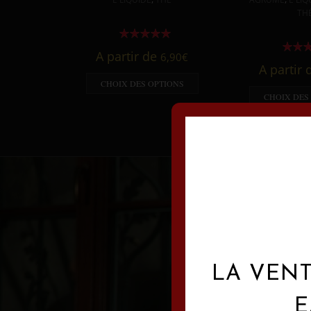
TH
A partir de
6,90
€
A partir
CHOIX DES OPTIONS
CHOIX DES
LA VENT
E