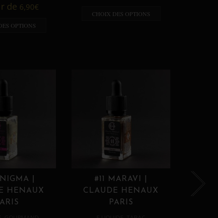
A p
ir de
6,90
€
CHOIX DES OPTIONS
CHO
DES OPTIONS
ENIGMA |
#11 MARAVI |
#12
E HENAUX
CLAUDE HENAUX
CLA
ARIS
PARIS
,
,
E
GOURMAND
E LIQUIDE
TABAC
E 