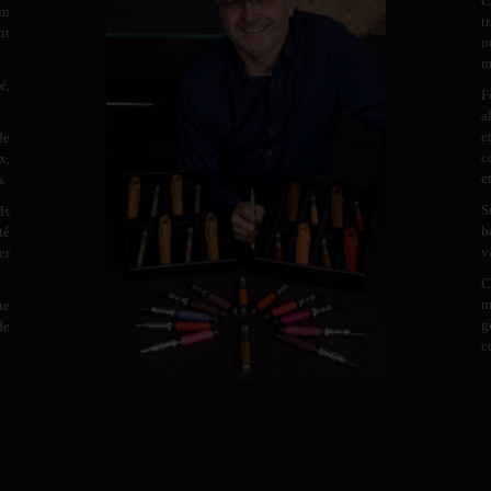
C
un
t
nt
o
m
é,
F
a
e
de
c
x,
e
s.
S
ds
b
té
v
er
C
m
ne
g
de
c