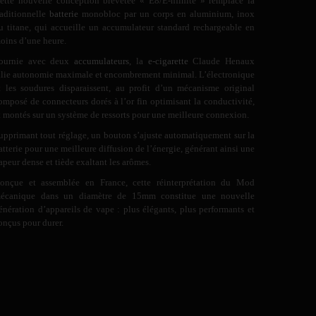
ette nouvelle conception brevetée « E8/E-nfinite » remplace la
raditionnelle
batterie
monobloc par un corps en aluminium, inox
u titane, qui accueille un accumulateur standard rechargeable en
oins d’une heure.
ournie avec deux
accumulateurs
, la
e-cigarette
Claude Henaux
llie autonomie maximale et encombrement minimal. L’électronique
t les soudures disparaissent, au profit d’un mécanisme original
omposé de connecteurs dorés à l’or fin optimisant la conductivité,
t montés sur un système de ressorts pour une meilleure connexion.
upprimant tout réglage, un bouton s’ajuste automatiquement sur la
atterie pour une meilleure diffusion de l’énergie, générant ainsi une
apeur dense et tiède exaltant les arômes.
onçue et assemblée en France, cette réinterprétation du Mod
écanique dans un diamètre de 15mm constitue une nouvelle
énération d’appareils de vape : plus élégants, plus performants et
onçus pour durer.