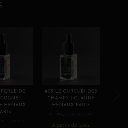
S
 PERLE DE
#05 LE CURCUBI DES
#06
GOGNE |
CHAMPS | CLAUDE
PROU
E HENAUX
HENAUX PARIS
HE
ARIS
,
,
AGRUME
E LIQUIDE
FRUITÉ
AGRUM
,
FRUITÉ
MENTHE
A partir de
6,90
€