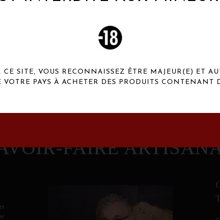
 Henaux Paris se démarquent par une originalité de
conception et une qualité de f
CE SITE, VOUS RECONNAISSEZ ÊTRE MAJEUR(E) ET AU
E VOTRE PAYS À ACHETER DES PRODUITS CONTENANT D
AVOIR-FAIRE ARTISAN
et
ne