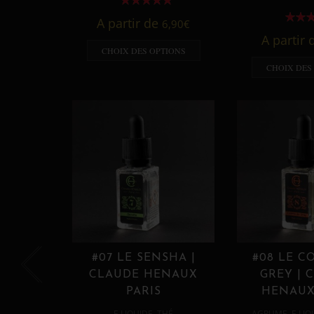
A partir de
6,90
€
A partir
CHOIX DES OPTIONS
CHOIX DES
#07 LE SENSHA |
#08 LE C
CLAUDE HENAUX
GREY | 
PARIS
HENAUX
,
,
E LIQUIDE
THÉ
AGRUME
E LIQ