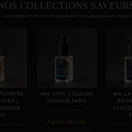
NOS COLLECTIONS SAVEUR
Claude HENAUX Paris c'est une gamme de 12 e liquides premiums uniques
 POURPRE
#03 -273°C | CLAUDE
#04 LA
UCKY |
HENAUX PARIS
BOUR
HENAUX
CLAUD
,
E LIQUIDE
MENTHE
IS
P
A partir de
6,90
€
,
,
MAND
TABAC
E LIQUIDE