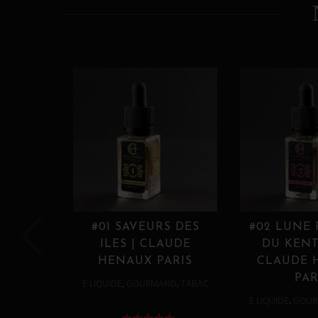
#01 SAVEURS DES
#02 LUNE
ILES | CLAUDE
DU KENT
HENAUX PARIS
CLAUDE 
PAR
,
,
E LIQUIDE
GOURMAND
TABAC
,
E LIQUIDE
GOUR