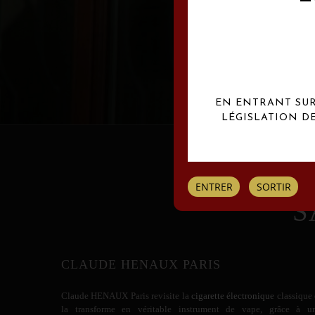
Les créations Claude
EN ENTRANT SUR 
LÉGISLATION D
ENTRER
SORTIR
S
CLAUDE HENAUX PARIS
Claude HENAUX
Paris revisite la
cigarette électronique
classique 
la transforme en véritable instrument de vape, grâce à u