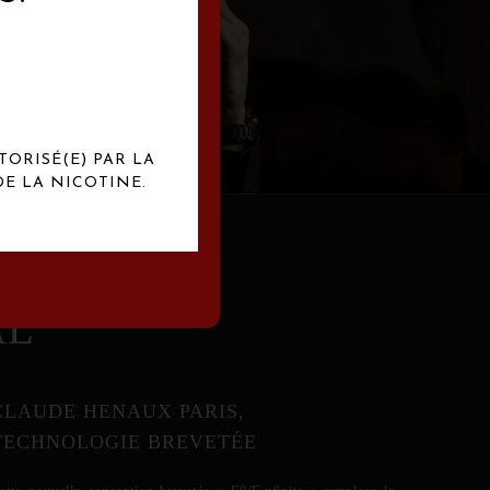
abrication
exclusives.
TORISÉ(E) PAR LA
E LA NICOTINE.
AL
CLAUDE HENAUX PARIS,
TECHNOLOGIE BREVETÉE