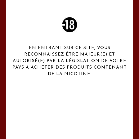
NOS COLLECTIONS
EN ENTRANT SUR CE SITE, VOUS
SAVEURS
RECONNAISSEZ ÊTRE MAJEUR(E) ET
AUTORISÉ(E) PAR LA LÉGISLATION DE VOTRE
Claude HENAUX Paris c'est une gamme de 12 e liquides premiums
uniques
PAYS À ACHETER DES PRODUITS CONTENANT
DE LA NICOTINE.