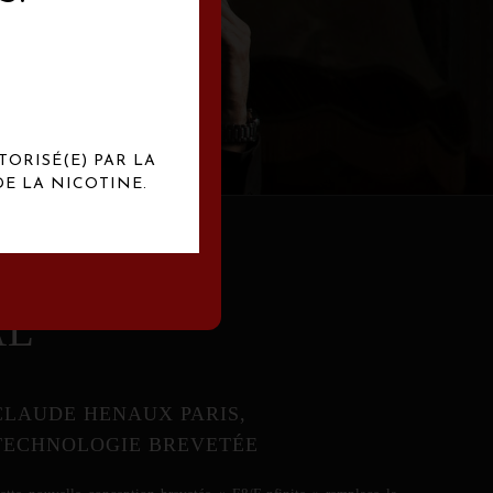
abrication
exclusives.
TORISÉ(E) PAR LA
E LA NICOTINE.
AL
CLAUDE HENAUX PARIS,
TECHNOLOGIE BREVETÉE