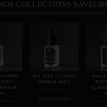
NOS COLLECTIONS SAVEUR
Claude HENAUX Paris c'est une gamme de 12 e liquides premiums uniques
 POURPRE
#03 -273°C | CLAUDE
#04 LA
UCKY |
HENAUX PARIS
BOUR
HENAUX
CLAUD
,
E LIQUIDE
MENTHE
IS
P
A partir de
6,90
€
,
,
MAND
TABAC
E LIQUIDE