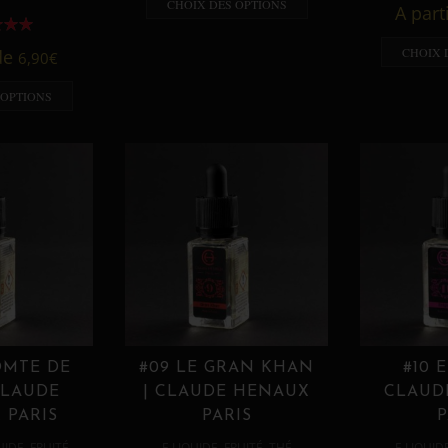
CHOIX DES OPTIONS
A part
CHOIX 
 de
6,90
€
 OPTIONS
OMTE DE
#09 LE GRAN KHAN
#10 
CLAUDE
| CLAUDE HENAUX
CLAUD
 PARIS
PARIS
P
,
,
,
,
UIDE
FRUITÉ
E LIQUIDE
FRUITÉ
THÉ
E LIQUID