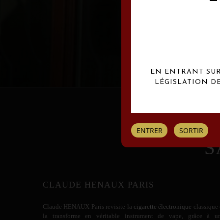
Les créations Claude
EN ENTRANT SUR 
LÉGISLATION D
ENTRER
SORTIR
S
CLAUDE HENAUX PARIS
Claude HENAUX
Paris revisite la
cigarette électronique
classique 
la transforme en véritable instrument de vape, grâce à u