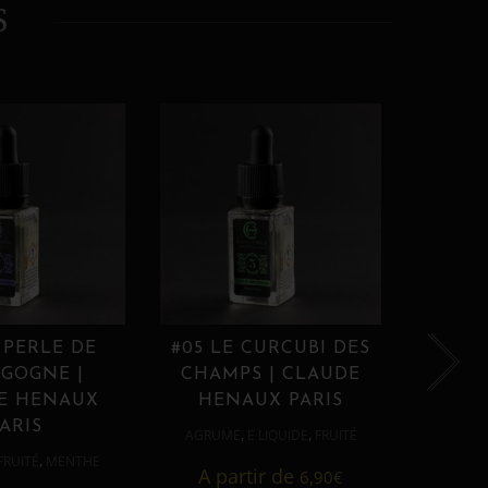
S
 PERLE DE
#05 LE CURCUBI DES
#06
GOGNE |
CHAMPS | CLAUDE
PROU
E HENAUX
HENAUX PARIS
HE
ARIS
,
,
AGRUME
E LIQUIDE
FRUITÉ
AGRUM
,
FRUITÉ
MENTHE
A partir de
6,90
€