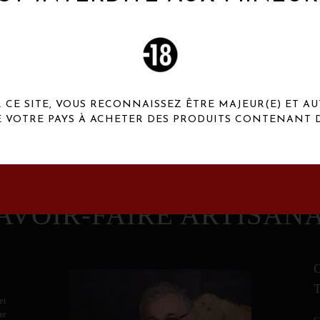
 Henaux Paris se démarquent par une originalité de
conception et une qualité de f
CE SITE, VOUS RECONNAISSEZ ÊTRE MAJEUR(E) ET AU
E VOTRE PAYS À ACHETER DES PRODUITS CONTENANT D
AVOIR-FAIRE ARTISAN
et
ne