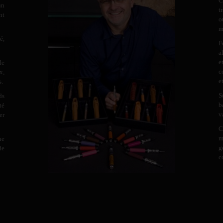
C
un
t
nt
o
m
é,
F
a
e
de
c
x,
e
s.
S
ds
b
té
v
er
C
m
ne
g
de
c