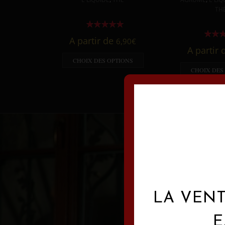
TH
A partir de
6,90
€
A partir
CHOIX DES OPTIONS
CHOIX DES
LA VENT
E