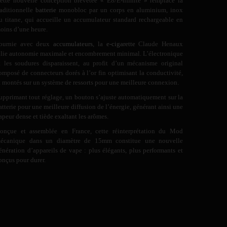
ette nouvelle conception brevetée « E8/E-nfinite » remplace la
raditionnelle
batterie
monobloc par un corps en aluminium, inox
u titane, qui accueille un accumulateur standard rechargeable en
oins d’une heure.
ournie avec deux
accumulateurs
, la
e-cigarette
Claude Henaux
llie autonomie maximale et encombrement minimal. L’électronique
t les soudures disparaissent, au profit d’un mécanisme original
omposé de connecteurs dorés à l’or fin optimisant la conductivité,
t montés sur un système de ressorts pour une meilleure connexion.
upprimant tout réglage, un bouton s’ajuste automatiquement sur la
atterie pour une meilleure diffusion de l’énergie, générant ainsi une
apeur dense et tiède exaltant les arômes.
onçue et assemblée en France, cette réinterprétation du Mod
écanique dans un diamètre de 15mm constitue une nouvelle
énération d’appareils de vape : plus élégants, plus performants et
onçus pour durer.