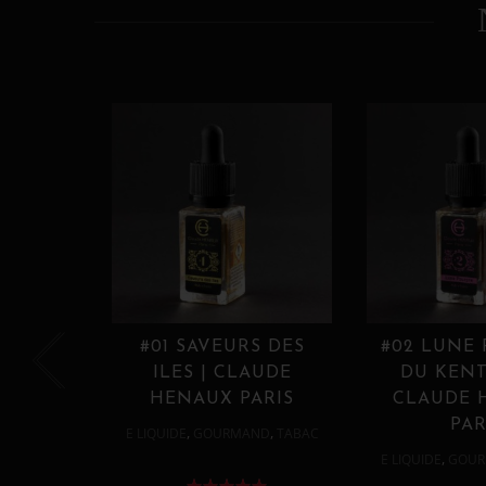
#01 SAVEURS DES
#02 LUNE
ILES | CLAUDE
DU KENT
HENAUX PARIS
CLAUDE 
PAR
,
,
E LIQUIDE
GOURMAND
TABAC
,
E LIQUIDE
GOUR