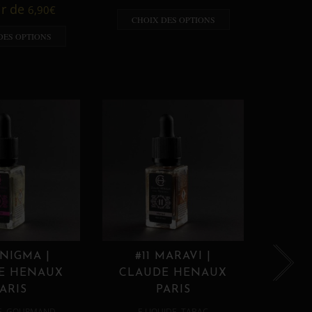
A p
ir de
6,90
€
CHOIX DES OPTIONS
CHO
DES OPTIONS
ENIGMA |
#11 MARAVI |
#12
E HENAUX
CLAUDE HENAUX
CLA
ARIS
PARIS
,
,
E
GOURMAND
E LIQUIDE
TABAC
E 