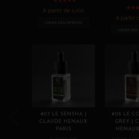
A partir de
6,90
€
A partir
CHOIX DES OPTIONS
CHOIX DES
#07 LE SENSHA |
#08 LE C
CLAUDE HENAUX
GREY | 
PARIS
HENAUX
,
,
E LIQUIDE
THÉ
AGRUME
E LIQ