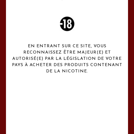
NOS COLLECTIONS
EN ENTRANT SUR CE SITE, VOUS
SAVEURS
RECONNAISSEZ ÊTRE MAJEUR(E) ET
AUTORISÉ(E) PAR LA LÉGISLATION DE VOTRE
Claude HENAUX Paris c'est une gamme de 12 e liquides premiums
uniques
PAYS À ACHETER DES PRODUITS CONTENANT
DE LA NICOTINE.