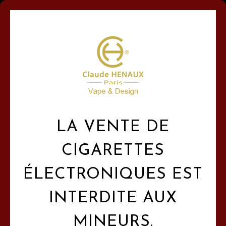
0,00
LA VENTE DE
CIGARETTES
ÉLECTRONIQUES EST
INTERDITE AUX
MINEURS.