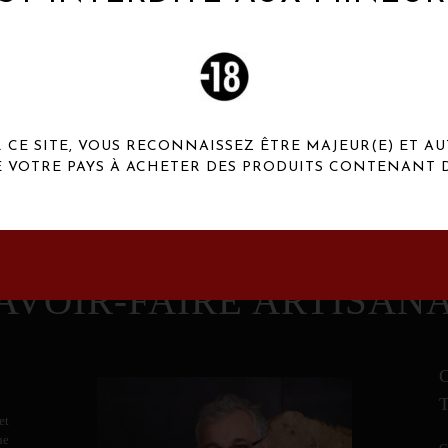
 Henaux Paris se démarquent par une originalité de
conception et une qualité de f
CE SITE, VOUS RECONNAISSEZ ÊTRE MAJEUR(E) ET AU
E VOTRE PAYS À ACHETER DES PRODUITS CONTENANT D
AVOIR-FAIRE ARTISAN
et
ne