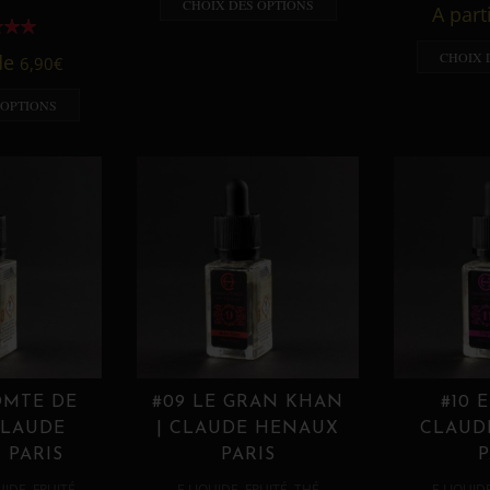
CHOIX DES OPTIONS
A part
CHOIX 
 de
6,90
€
 OPTIONS
OMTE DE
#09 LE GRAN KHAN
#10 
CLAUDE
| CLAUDE HENAUX
CLAUD
 PARIS
PARIS
P
,
,
,
,
UIDE
FRUITÉ
E LIQUIDE
FRUITÉ
THÉ
E LIQUID