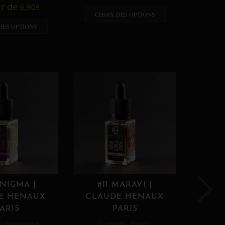
A p
ir de
6,90
€
CHOIX DES OPTIONS
CHO
DES OPTIONS
ENIGMA |
#11 MARAVI |
#12
E HENAUX
CLAUDE HENAUX
CLA
ARIS
PARIS
,
,
E
GOURMAND
E LIQUIDE
TABAC
E 