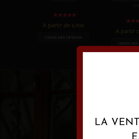
TH
A partir de
6,90
€
A partir
CHOIX DES OPTIONS
CHOIX DES
LA VENT
E