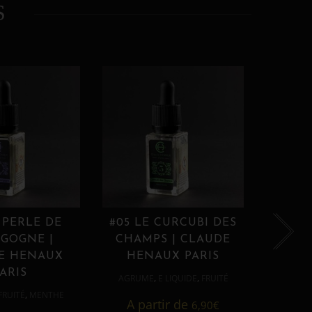
S
 PERLE DE
#05 LE CURCUBI DES
#06
GOGNE |
CHAMPS | CLAUDE
PROU
E HENAUX
HENAUX PARIS
HE
ARIS
,
,
AGRUME
E LIQUIDE
FRUITÉ
AGRUM
,
FRUITÉ
MENTHE
A partir de
6,90
€