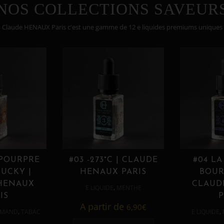
NOS COLLECTIONS SAVEUR
Claude HENAUX Paris c'est une gamme de 12 e liquides premiums uniques
 POURPRE
#03 -273°C | CLAUDE
#04 LA
UCKY |
HENAUX PARIS
BOUR
HENAUX
CLAUD
,
E LIQUIDE
MENTHE
IS
P
A partir de
6,90
€
,
,
MAND
TABAC
E LIQUIDE