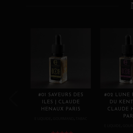
#01 SAVEURS DES
#02 LUNE
ILES | CLAUDE
DU KENT
HENAUX PARIS
CLAUDE 
PAR
,
,
E LIQUIDE
GOURMAND
TABAC
,
E LIQUIDE
GOUR