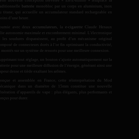
ette nouvelle conception brevetée « E8/E-nfinite » remplace la
raditionnelle
batterie
monobloc par un corps en aluminium, inox
u titane, qui accueille un accumulateur standard rechargeable en
oins d’une heure.
ournie avec deux
accumulateurs
, la
e-cigarette
Claude Henaux
llie autonomie maximale et encombrement minimal. L’électronique
t les soudures disparaissent, au profit d’un mécanisme original
omposé de connecteurs dorés à l’or fin optimisant la conductivité,
t montés sur un système de ressorts pour une meilleure connexion.
upprimant tout réglage, un bouton s’ajuste automatiquement sur la
atterie pour une meilleure diffusion de l’énergie, générant ainsi une
apeur dense et tiède exaltant les arômes.
onçue et assemblée en France, cette réinterprétation du Mod
écanique dans un diamètre de 15mm constitue une nouvelle
énération d’appareils de vape : plus élégants, plus performants et
onçus pour durer.