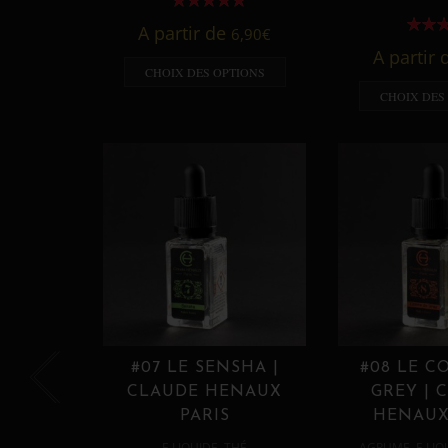
A partir de
6,90
€
A partir
CHOIX DES OPTIONS
CHOIX DES
#07 LE SENSHA |
#08 LE C
CLAUDE HENAUX
GREY | 
PARIS
HENAUX
,
,
E LIQUIDE
THÉ
AGRUME
E LIQ