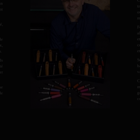
C
un
t
nt
o
m
é,
F
a
e
de
c
x,
e
s.
S
ds
b
té
v
er
C
m
ne
g
de
c