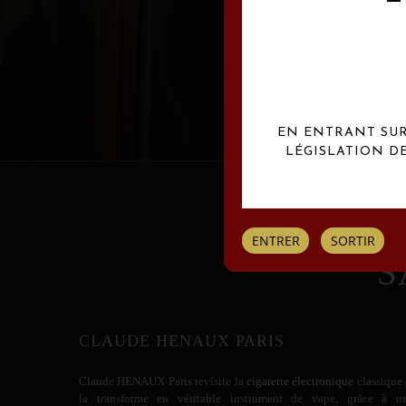
Les créations Claude
EN ENTRANT SUR 
LÉGISLATION D
ENTRER
SORTIR
S
CLAUDE HENAUX PARIS
Claude HENAUX
Paris revisite la
cigarette électronique
classique 
la transforme en véritable instrument de vape, grâce à u