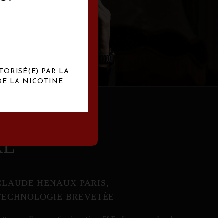
abrication
exclusives.
TORISÉ(E) PAR LA
E LA NICOTINE.
AL
CLAUDE HENAUX PARIS,
TECHNOLOGIE BREVETÉE