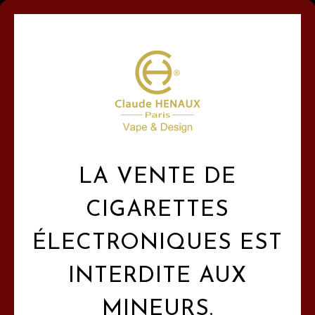
0,00
LA VENTE DE
CIGARETTES
ÉLECTRONIQUES EST
INTERDITE AUX
MINEURS.