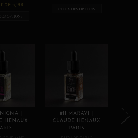
A p
ir de
6,90
€
CHOIX DES OPTIONS
CHO
DES OPTIONS
ENIGMA |
#11 MARAVI |
#12
E HENAUX
CLAUDE HENAUX
CLA
ARIS
PARIS
,
,
E
GOURMAND
E LIQUIDE
TABAC
E 