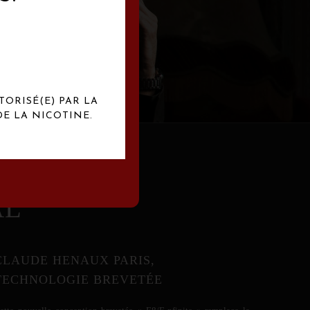
abrication
exclusives.
TORISÉ(E) PAR LA
E LA NICOTINE.
AL
CLAUDE HENAUX PARIS,
TECHNOLOGIE BREVETÉE