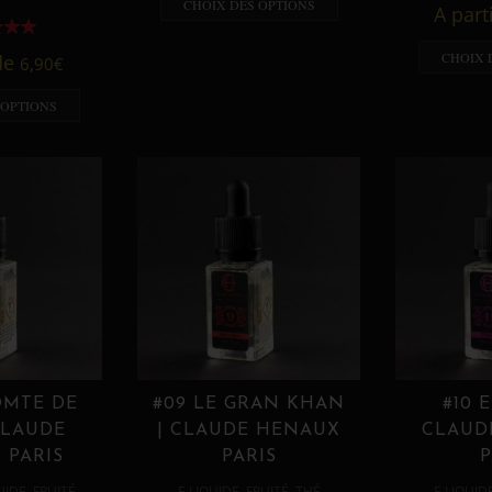
CHOIX DES OPTIONS
A part
CHOIX 
 de
6,90
€
 OPTIONS
OMTE DE
#09 LE GRAN KHAN
#10 
CLAUDE
| CLAUDE HENAUX
CLAUD
 PARIS
PARIS
P
,
,
,
,
UIDE
FRUITÉ
E LIQUIDE
FRUITÉ
THÉ
E LIQUID