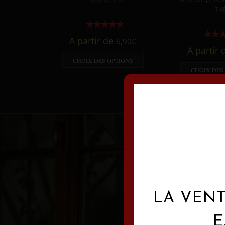
TH
A partir de
6,90
€
A partir
CHOIX DES OPTIONS
CHOIX DES
LA VENT
E