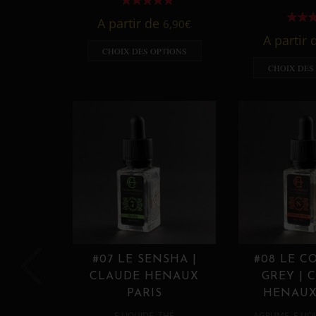
A partir de
6,90
€
A partir
CHOIX DES OPTIONS
CHOIX DES
#07 LE SENSHA |
#08 LE C
CLAUDE HENAUX
GREY | 
PARIS
HENAUX
,
,
E LIQUIDE
THÉ
AGRUME
E LIQ