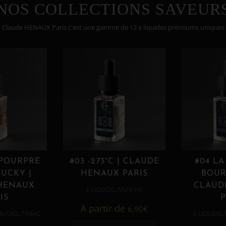
NOS COLLECTIONS SAVEUR
Claude HENAUX Paris c'est une gamme de 12 e liquides premiums uniques
 POURPRE
#03 -273°C | CLAUDE
#04 LA
UCKY |
HENAUX PARIS
BOUR
HENAUX
CLAUD
,
E LIQUIDE
MENTHE
IS
P
A partir de
6,90
€
,
,
MAND
TABAC
E LIQUIDE