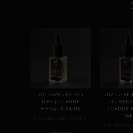
#01 SAVEURS DES
#02 LUNE
ILES | CLAUDE
DU KENT
HENAUX PARIS
CLAUDE 
PAR
,
,
E LIQUIDE
GOURMAND
TABAC
,
E LIQUIDE
GOUR