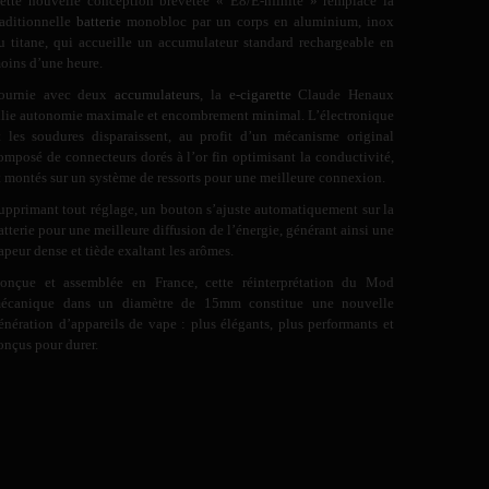
ette nouvelle conception brevetée « E8/E-nfinite » remplace la
raditionnelle
batterie
monobloc par un corps en aluminium, inox
u titane, qui accueille un accumulateur standard rechargeable en
oins d’une heure.
ournie avec deux
accumulateurs
, la
e-cigarette
Claude Henaux
llie autonomie maximale et encombrement minimal. L’électronique
t les soudures disparaissent, au profit d’un mécanisme original
omposé de connecteurs dorés à l’or fin optimisant la conductivité,
t montés sur un système de ressorts pour une meilleure connexion.
upprimant tout réglage, un bouton s’ajuste automatiquement sur la
atterie pour une meilleure diffusion de l’énergie, générant ainsi une
apeur dense et tiède exaltant les arômes.
onçue et assemblée en France, cette réinterprétation du Mod
écanique dans un diamètre de 15mm constitue une nouvelle
énération d’appareils de vape : plus élégants, plus performants et
onçus pour durer.