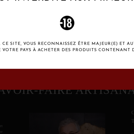
 Henaux Paris se démarquent par une originalité de
conception et une qualité de f
CE SITE, VOUS RECONNAISSEZ ÊTRE MAJEUR(E) ET AU
E VOTRE PAYS À ACHETER DES PRODUITS CONTENANT D
AVOIR-FAIRE ARTISAN
et
ne