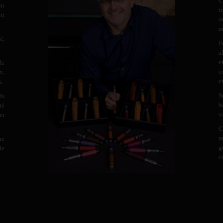
C
un
t
nt
o
m
é,
F
a
e
de
c
x,
e
s.
S
ds
b
té
v
er
C
m
ne
g
de
c