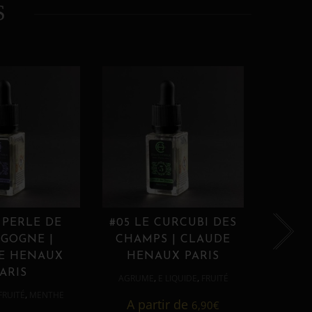
S
 PERLE DE
#05 LE CURCUBI DES
#06
GOGNE |
CHAMPS | CLAUDE
PROU
E HENAUX
HENAUX PARIS
HE
ARIS
,
,
AGRUME
E LIQUIDE
FRUITÉ
AGRUM
,
FRUITÉ
MENTHE
A partir de
6,90
€