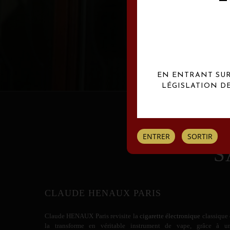
Les créations Claude
EN ENTRANT SUR 
LÉGISLATION D
ENTRER
SORTIR
S
CLAUDE HENAUX PARIS
Claude HENAUX
Paris revisite la
cigarette électronique
classique 
la transforme en véritable instrument de vape, grâce à u