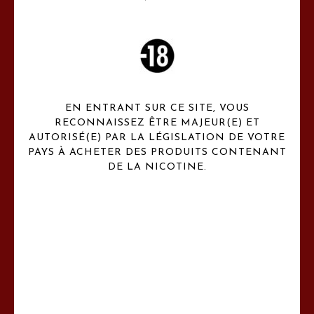
NOS COLLECTIONS
EN ENTRANT SUR CE SITE, VOUS
SAVEURS
RECONNAISSEZ ÊTRE MAJEUR(E) ET
AUTORISÉ(E) PAR LA LÉGISLATION DE VOTRE
Claude HENAUX Paris c'est une gamme de 12 e liquides premiums
uniques
PAYS À ACHETER DES PRODUITS CONTENANT
DE LA NICOTINE.