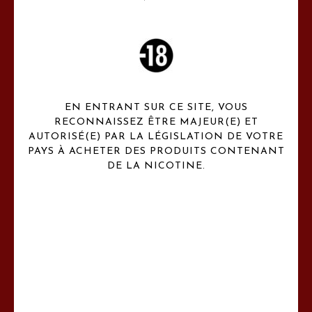
NOS COLLECTIONS
EN ENTRANT SUR CE SITE, VOUS
SAVEURS
RECONNAISSEZ ÊTRE MAJEUR(E) ET
AUTORISÉ(E) PAR LA LÉGISLATION DE VOTRE
Claude HENAUX Paris c'est une gamme de 12 e liquides premiums
uniques
PAYS À ACHETER DES PRODUITS CONTENANT
DE LA NICOTINE.