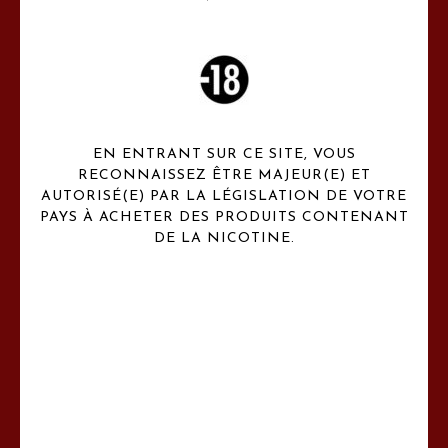
NOS COLLECTIONS
EN ENTRANT SUR CE SITE, VOUS
SAVEURS
RECONNAISSEZ ÊTRE MAJEUR(E) ET
AUTORISÉ(E) PAR LA LÉGISLATION DE VOTRE
Claude HENAUX Paris c'est une gamme de 12 e liquides premiums
uniques
PAYS À ACHETER DES PRODUITS CONTENANT
DE LA NICOTINE.