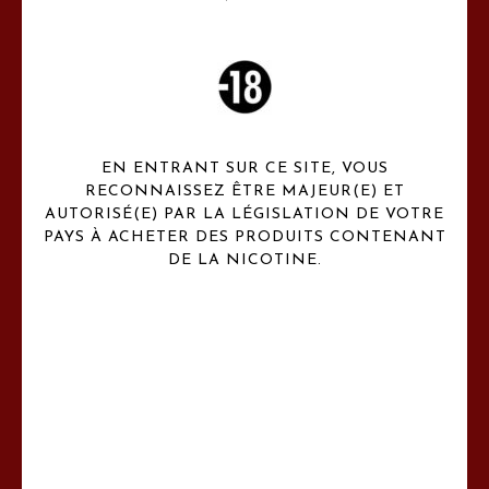
NOS COLLECTIONS
EN ENTRANT SUR CE SITE, VOUS
SAVEURS
RECONNAISSEZ ÊTRE MAJEUR(E) ET
AUTORISÉ(E) PAR LA LÉGISLATION DE VOTRE
Claude HENAUX Paris c'est une gamme de 12 e liquides premiums
uniques
PAYS À ACHETER DES PRODUITS CONTENANT
DE LA NICOTINE.