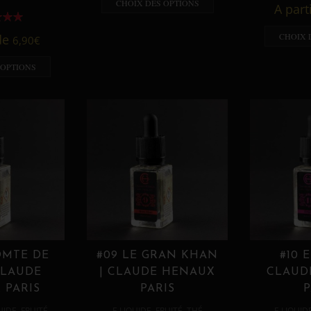
CHOIX DES OPTIONS
A part
CHOIX 
 de
6,90
€
 OPTIONS
OMTE DE
#09 LE GRAN KHAN
#10 
CLAUDE
| CLAUDE HENAUX
CLAUD
 PARIS
PARIS
P
,
,
,
,
UIDE
FRUITÉ
E LIQUIDE
FRUITÉ
THÉ
E LIQUID