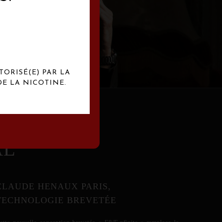
abrication
exclusives.
TORISÉ(E) PAR LA
E LA NICOTINE.
AL
CLAUDE HENAUX PARIS,
TECHNOLOGIE BREVETÉE