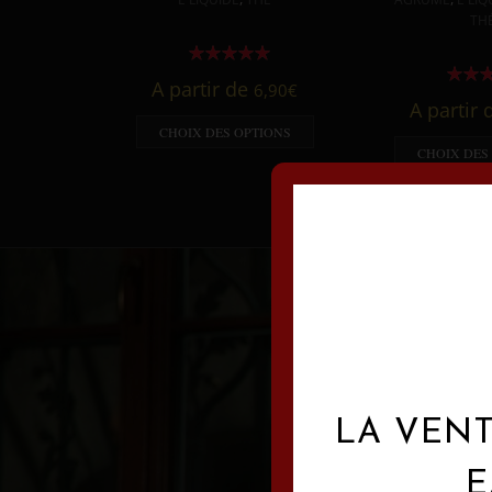
TH
A partir de
6,90
€
A partir
CHOIX DES OPTIONS
CHOIX DES
LA VENT
E