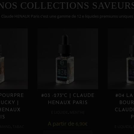
NOS COLLECTIONS SAVEUR
Claude HENAUX Paris c'est une gamme de 12 e liquides premiums uniques
 POURPRE
#03 -273°C | CLAUDE
#04 LA
UCKY |
HENAUX PARIS
BOUR
HENAUX
CLAUD
,
E LIQUIDE
MENTHE
IS
P
A partir de
6,90
€
,
,
MAND
TABAC
E LIQUIDE