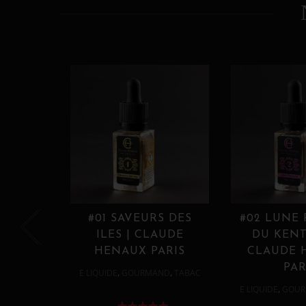
#01 SAVEURS DES
#02 LUNE
ILES | CLAUDE
DU KENT
HENAUX PARIS
CLAUDE 
PAR
,
,
E LIQUIDE
GOURMAND
TABAC
,
E LIQUIDE
GOUR