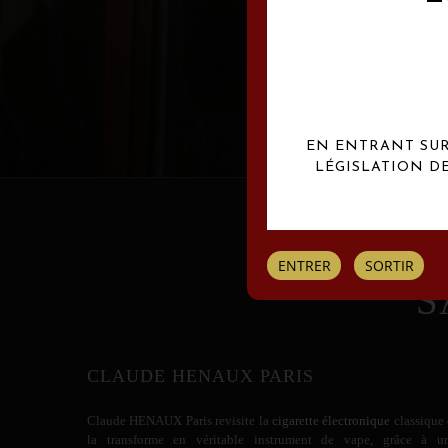
Les créations Claude
EN ENTRANT SUR 
LÉGISLATION D
ENTRER
SORTIR
S
CLAUDE HENAUX PARIS
Claude HENAUX
Paris revisite la
cigarette électronique
classique 
la transforme en véritable instrument de vape, grâce à u