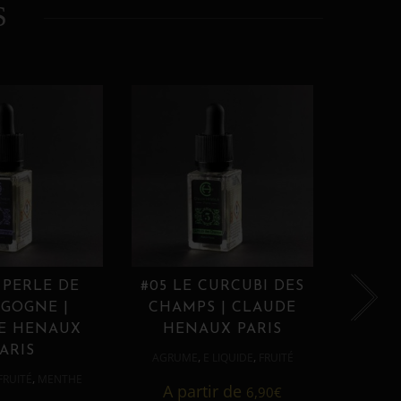
S
 PERLE DE
#05 LE CURCUBI DES
#06
GOGNE |
CHAMPS | CLAUDE
PROU
E HENAUX
HENAUX PARIS
HE
ARIS
,
,
AGRUME
E LIQUIDE
FRUITÉ
AGRUM
,
FRUITÉ
MENTHE
A partir de
6,90
€