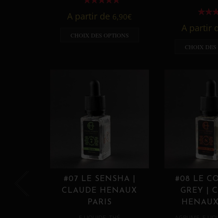
A partir de
6,90
€
A partir
CHOIX DES OPTIONS
CHOIX DES
#07 LE SENSHA |
#08 LE C
CLAUDE HENAUX
GREY | 
PARIS
HENAUX
,
,
E LIQUIDE
THÉ
AGRUME
E LIQ