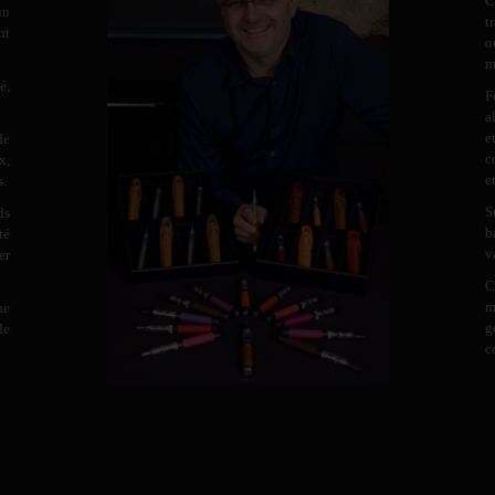
C
un
t
nt
o
m
é,
F
a
e
de
c
x,
e
s.
S
ds
b
té
v
er
C
m
ne
g
de
c