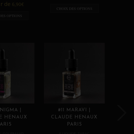
A p
ir de
6,90
€
CHOIX DES OPTIONS
CHO
DES OPTIONS
ENIGMA |
#11 MARAVI |
#12
E HENAUX
CLAUDE HENAUX
CLA
ARIS
PARIS
,
,
E
GOURMAND
E LIQUIDE
TABAC
E 