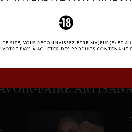
 Henaux Paris se démarquent par une originalité de
conception et une qualité de f
CE SITE, VOUS RECONNAISSEZ ÊTRE MAJEUR(E) ET AU
E VOTRE PAYS À ACHETER DES PRODUITS CONTENANT D
AVOIR-FAIRE ARTISAN
et
ne