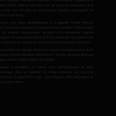
ette nouvelle conception brevetée « E8/E-nfinite » remplace la
raditionnelle
batterie
monobloc par un corps en aluminium, inox
u titane, qui accueille un accumulateur standard rechargeable en
oins d’une heure.
ournie avec deux
accumulateurs
, la
e-cigarette
Claude Henaux
llie autonomie maximale et encombrement minimal. L’électronique
t les soudures disparaissent, au profit d’un mécanisme original
omposé de connecteurs dorés à l’or fin optimisant la conductivité,
t montés sur un système de ressorts pour une meilleure connexion.
upprimant tout réglage, un bouton s’ajuste automatiquement sur la
atterie pour une meilleure diffusion de l’énergie, générant ainsi une
apeur dense et tiède exaltant les arômes.
onçue et assemblée en France, cette réinterprétation du Mod
écanique dans un diamètre de 15mm constitue une nouvelle
énération d’appareils de vape : plus élégants, plus performants et
onçus pour durer.