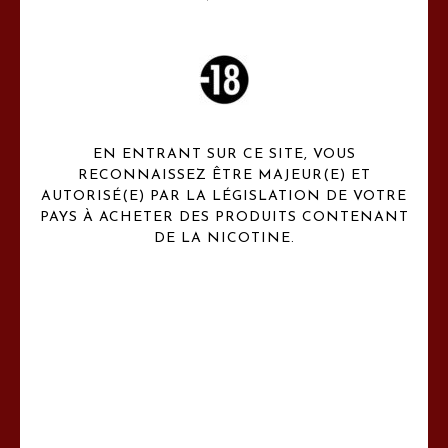
NOS COLLECTIONS
EN ENTRANT SUR CE SITE, VOUS
SAVEURS
RECONNAISSEZ ÊTRE MAJEUR(E) ET
AUTORISÉ(E) PAR LA LÉGISLATION DE VOTRE
Claude HENAUX Paris c'est une gamme de 12 e liquides premiums
uniques
PAYS À ACHETER DES PRODUITS CONTENANT
DE LA NICOTINE.