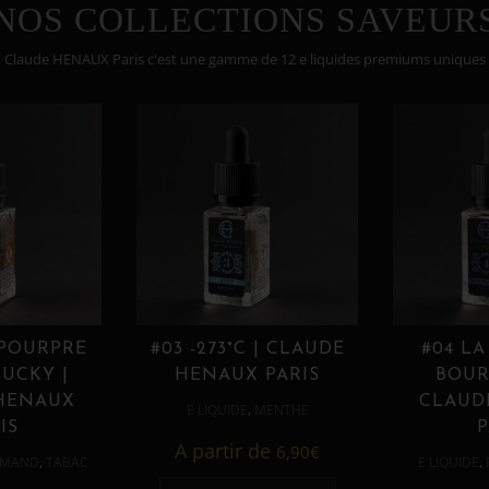
NOS COLLECTIONS SAVEUR
Claude HENAUX Paris c'est une gamme de 12 e liquides premiums uniques
 POURPRE
#03 -273°C | CLAUDE
#04 LA
UCKY |
HENAUX PARIS
BOUR
HENAUX
CLAUD
,
E LIQUIDE
MENTHE
IS
P
A partir de
6,90
€
,
,
MAND
TABAC
E LIQUIDE