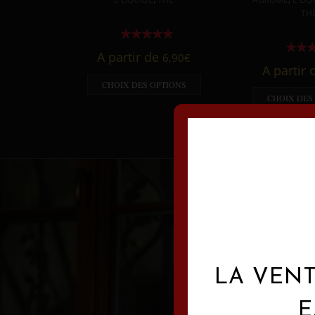
TH
A partir de
6,90
€
A partir
CHOIX DES OPTIONS
CHOIX DES
LA VENT
E