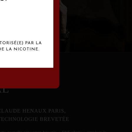
abrication
exclusives.
TORISÉ(E) PAR LA
E LA NICOTINE.
AL
CLAUDE HENAUX PARIS,
TECHNOLOGIE BREVETÉE