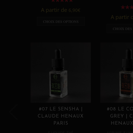
A partir de
6,90
€
A partir
CHOIX DES OPTIONS
CHOIX DES
#07 LE SENSHA |
#08 LE C
CLAUDE HENAUX
GREY | 
PARIS
HENAUX
,
,
E LIQUIDE
THÉ
AGRUME
E LIQ