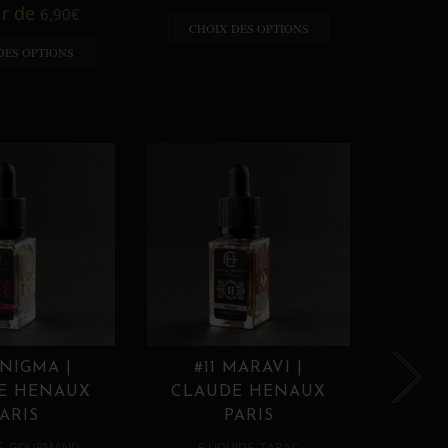
A p
ir de
6,90
€
CHOIX DES OPTIONS
CHO
DES OPTIONS
ENIGMA |
#11 MARAVI |
#12
E HENAUX
CLAUDE HENAUX
CLA
ARIS
PARIS
,
,
E
GOURMAND
E LIQUIDE
TABAC
E 