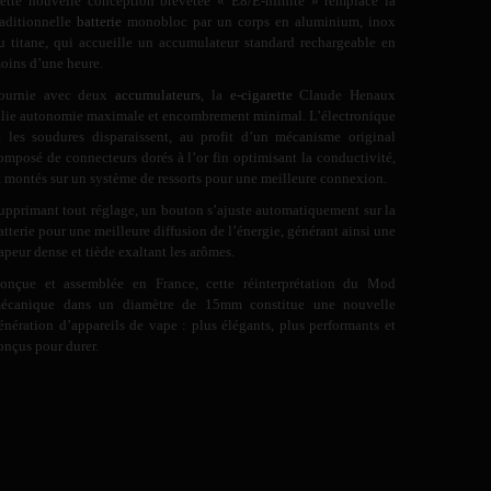
ette nouvelle conception brevetée « E8/E-nfinite » remplace la
raditionnelle
batterie
monobloc par un corps en aluminium, inox
u titane, qui accueille un accumulateur standard rechargeable en
oins d’une heure.
ournie avec deux
accumulateurs
, la
e-cigarette
Claude Henaux
llie autonomie maximale et encombrement minimal. L’électronique
t les soudures disparaissent, au profit d’un mécanisme original
omposé de connecteurs dorés à l’or fin optimisant la conductivité,
t montés sur un système de ressorts pour une meilleure connexion.
upprimant tout réglage, un bouton s’ajuste automatiquement sur la
atterie pour une meilleure diffusion de l’énergie, générant ainsi une
apeur dense et tiède exaltant les arômes.
onçue et assemblée en France, cette réinterprétation du Mod
écanique dans un diamètre de 15mm constitue une nouvelle
énération d’appareils de vape : plus élégants, plus performants et
onçus pour durer.