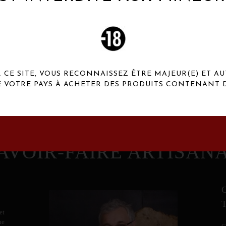
 Henaux Paris se démarquent par une originalité de
conception et une qualité de f
CE SITE, VOUS RECONNAISSEZ ÊTRE MAJEUR(E) ET AU
E VOTRE PAYS À ACHETER DES PRODUITS CONTENANT D
AVOIR-FAIRE ARTISAN
et
ne