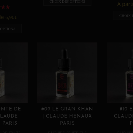
CHOIX DES OPTIONS
A part
CHOIX 
 de
6,90
€
 OPTIONS
OMTE DE
#09 LE GRAN KHAN
#10 
CLAUDE
| CLAUDE HENAUX
CLAUD
 PARIS
PARIS
P
,
,
,
,
UIDE
FRUITÉ
E LIQUIDE
FRUITÉ
THÉ
E LIQUID