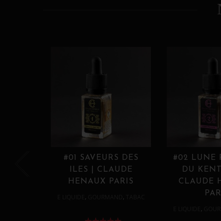
#01 SAVEURS DES
#02 LUNE
ILES | CLAUDE
DU KENT
HENAUX PARIS
CLAUDE 
PAR
,
,
E LIQUIDE
GOURMAND
TABAC
,
E LIQUIDE
GOUR