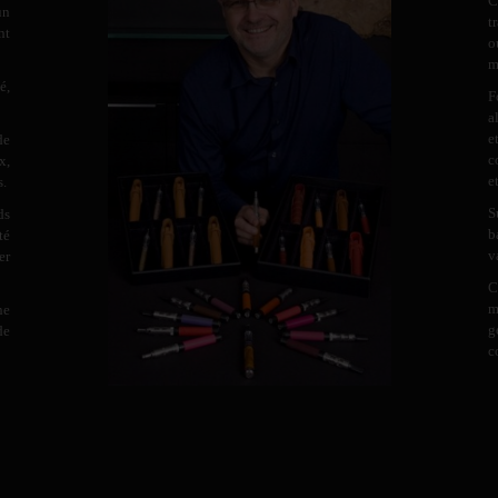
C
un
t
nt
o
m
é,
F
a
e
de
c
x,
e
s.
S
ds
b
té
v
er
C
m
ne
g
de
c