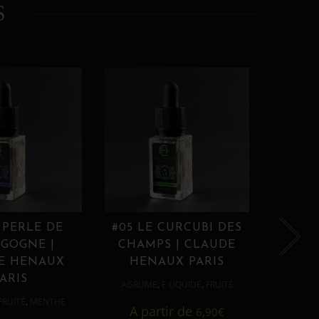
S
 PERLE DE
#05 LE CURCUBI DES
#06
GOGNE |
CHAMPS | CLAUDE
PROU
E HENAUX
HENAUX PARIS
HE
ARIS
,
,
AGRUME
E LIQUIDE
FRUITÉ
AGRUM
,
FRUITÉ
MENTHE
A partir de
6,90
€