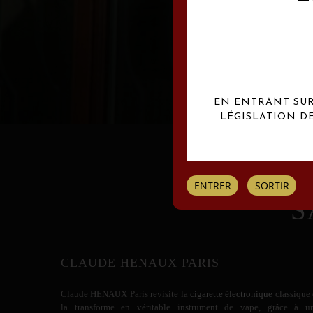
Les créations Claude
EN ENTRANT SUR 
LÉGISLATION D
ENTRER
SORTIR
S
CLAUDE HENAUX PARIS
Claude HENAUX
Paris revisite la
cigarette électronique
classique 
la transforme en véritable instrument de vape, grâce à u