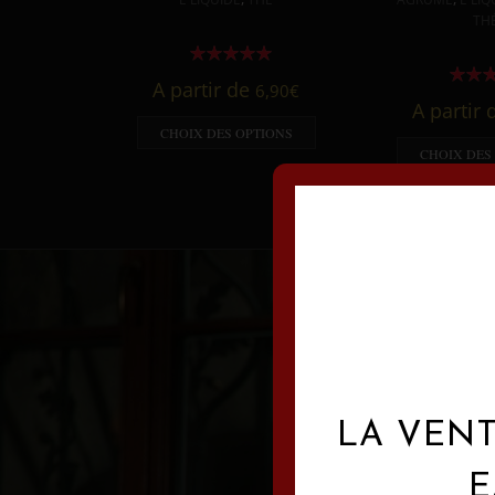
TH
A partir de
6,90
€
A partir
CHOIX DES OPTIONS
CHOIX DES
LA VENT
E