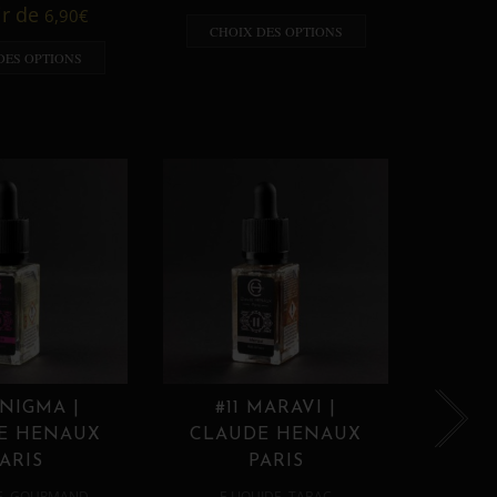
A p
ir de
6,90
€
CHOIX DES OPTIONS
CHO
DES OPTIONS
ENIGMA |
#11 MARAVI |
#12
E HENAUX
CLAUDE HENAUX
CLA
ARIS
PARIS
,
,
E
GOURMAND
E LIQUIDE
TABAC
E 