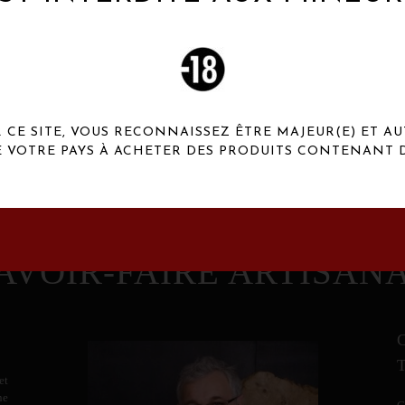
 Henaux Paris se démarquent par une originalité de
conception et une qualité de f
CE SITE, VOUS RECONNAISSEZ ÊTRE MAJEUR(E) ET AU
E VOTRE PAYS À ACHETER DES PRODUITS CONTENANT D
AVOIR-FAIRE ARTISAN
et
ne