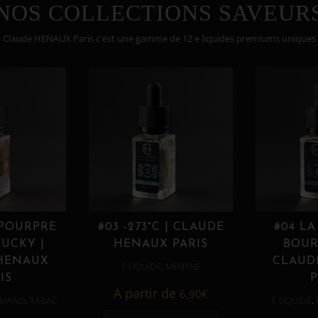
NOS COLLECTIONS SAVEUR
Claude HENAUX Paris c'est une gamme de 12 e liquides premiums uniques
 POURPRE
#03 -273°C | CLAUDE
#04 LA
UCKY |
HENAUX PARIS
BOUR
HENAUX
CLAUD
,
E LIQUIDE
MENTHE
IS
P
A partir de
6,90
€
,
,
MAND
TABAC
E LIQUIDE