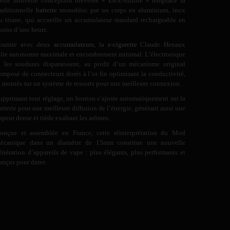
ette nouvelle conception brevetée « E8/E-nfinite » remplace la
raditionnelle
batterie
monobloc par un corps en aluminium, inox
u titane, qui accueille un accumulateur standard rechargeable en
oins d’une heure.
ournie avec deux
accumulateurs
, la
e-cigarette
Claude Henaux
llie autonomie maximale et encombrement minimal. L’électronique
t les soudures disparaissent, au profit d’un mécanisme original
omposé de connecteurs dorés à l’or fin optimisant la conductivité,
t montés sur un système de ressorts pour une meilleure connexion.
upprimant tout réglage, un bouton s’ajuste automatiquement sur la
atterie pour une meilleure diffusion de l’énergie, générant ainsi une
apeur dense et tiède exaltant les arômes.
onçue et assemblée en France, cette réinterprétation du Mod
écanique dans un diamètre de 15mm constitue une nouvelle
énération d’appareils de vape : plus élégants, plus performants et
onçus pour durer.