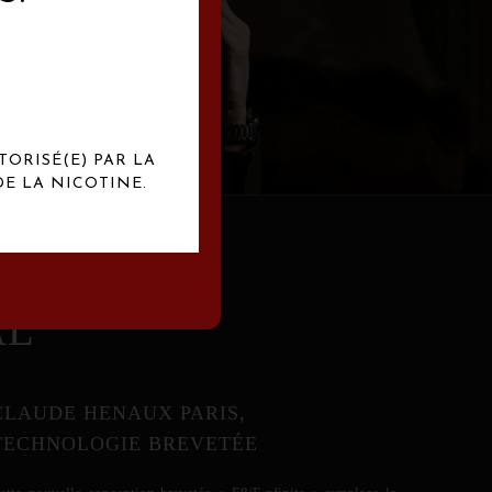
abrication
exclusives.
TORISÉ(E) PAR LA
E LA NICOTINE.
AL
CLAUDE HENAUX PARIS,
TECHNOLOGIE BREVETÉE