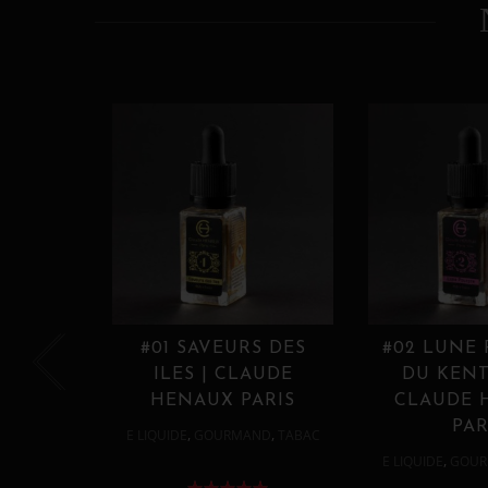
#01 SAVEURS DES
#02 LUNE
ILES | CLAUDE
DU KENT
HENAUX PARIS
CLAUDE 
PAR
,
,
E LIQUIDE
GOURMAND
TABAC
,
E LIQUIDE
GOUR