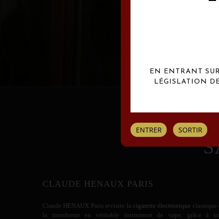
Les créations Claude
EN ENTRANT SUR 
LÉGISLATION D
ENTRER
SORTIR
S
CLAUDE HENAUX PARIS
Claude HENAUX
Paris revisite la
cigarette électronique
classique 
la transforme en véritable instrument de vape, grâce à u