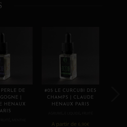
S
 PERLE DE
#05 LE CURCUBI DES
#06
GOGNE |
CHAMPS | CLAUDE
PROU
E HENAUX
HENAUX PARIS
HE
ARIS
,
,
AGRUME
E LIQUIDE
FRUITÉ
AGRUM
,
FRUITÉ
MENTHE
A partir de
6,90
€