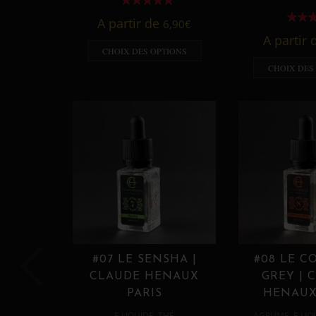
A partir de
6,90
€
A partir
CHOIX DES OPTIONS
CHOIX DES
#07 LE SENSHA |
#08 LE C
CLAUDE HENAUX
GREY | 
PARIS
HENAUX
,
,
E LIQUIDE
THÉ
AGRUME
E LIQ