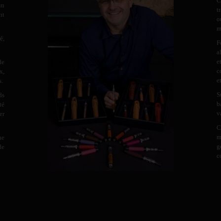
C
un
t
nt
o
m
é,
F
a
e
de
c
x,
e
s.
S
ds
b
té
v
er
C
m
ne
g
de
c