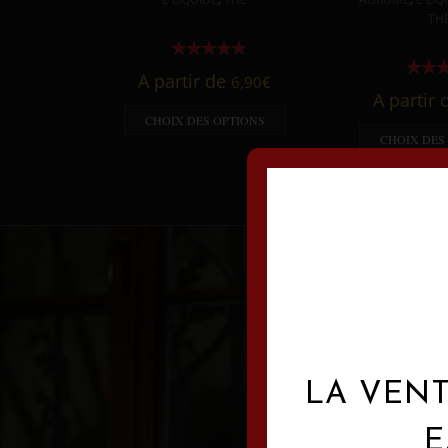
TH
A partir de
6,90
€
A partir
CHOIX DES OPTIONS
CHOIX DES
LA VENT
E