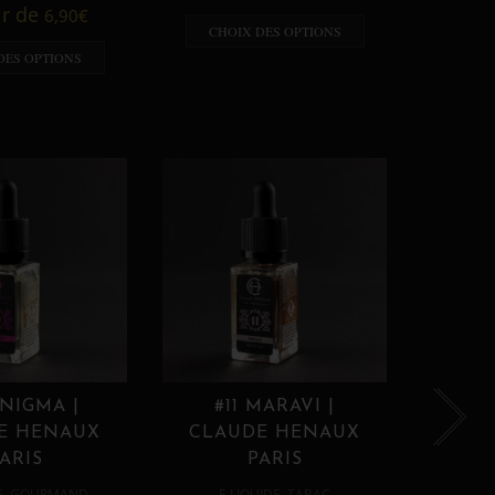
A p
ir de
6,90
€
CHOIX DES OPTIONS
CHO
DES OPTIONS
ENIGMA |
#11 MARAVI |
#12
E HENAUX
CLAUDE HENAUX
CLA
ARIS
PARIS
,
,
E
GOURMAND
E LIQUIDE
TABAC
E 