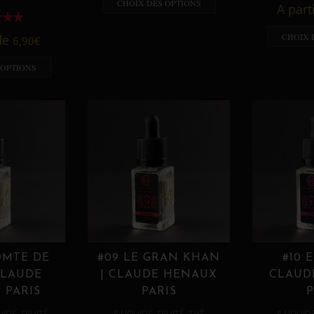
CHOIX DES OPTIONS
A part
CHOIX 
 de
6,90
€
 OPTIONS
OMTE DE
#09 LE GRAN KHAN
#10 
CLAUDE
| CLAUDE HENAUX
CLAUD
 PARIS
PARIS
P
,
,
,
,
UIDE
FRUITÉ
E LIQUIDE
FRUITÉ
THÉ
E LIQUID