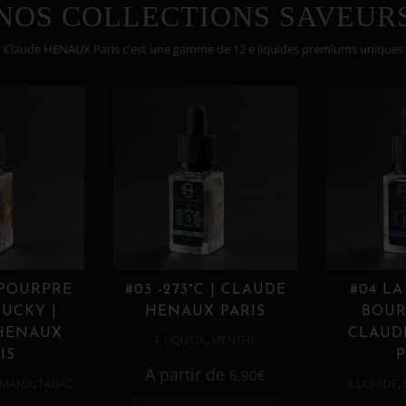
NOS COLLECTIONS SAVEUR
Claude HENAUX Paris c'est une gamme de 12 e liquides premiums uniques
 POURPRE
#03 -273°C | CLAUDE
#04 LA
UCKY |
HENAUX PARIS
BOUR
HENAUX
CLAUD
,
E LIQUIDE
MENTHE
IS
P
A partir de
6,90
€
,
,
MAND
TABAC
E LIQUIDE