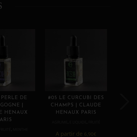
S
 PERLE DE
#05 LE CURCUBI DES
#06
GOGNE |
CHAMPS | CLAUDE
PROU
E HENAUX
HENAUX PARIS
HE
ARIS
,
,
AGRUME
E LIQUIDE
FRUITÉ
AGRUM
,
FRUITÉ
MENTHE
A partir de
6,90
€