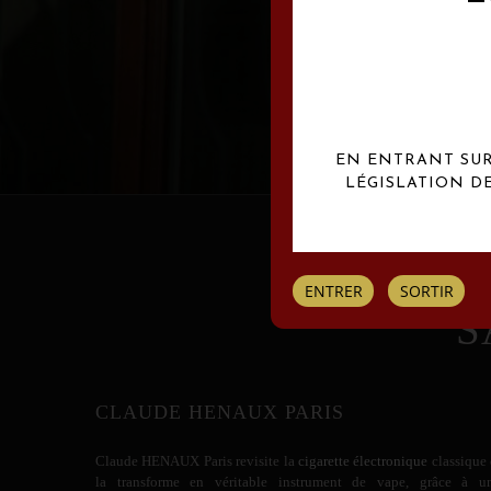
Les créations Claude
EN ENTRANT SUR 
LÉGISLATION D
ENTRER
SORTIR
S
CLAUDE HENAUX PARIS
Claude HENAUX
Paris revisite la
cigarette électronique
classique 
la transforme en véritable instrument de vape, grâce à u