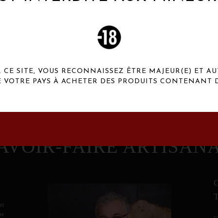
 Henaux Paris se démarquent par une originalité de
conception et une qualité de f
CE SITE, VOUS RECONNAISSEZ ÊTRE MAJEUR(E) ET AU
E VOTRE PAYS À ACHETER DES PRODUITS CONTENANT D
AVOIR-FAIRE ARTISAN
et
ne