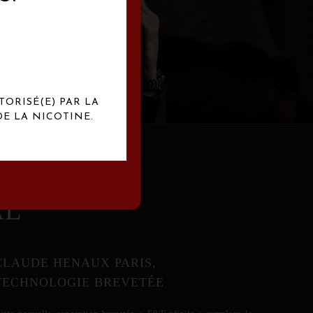
abrication
exclusives.
TORISÉ(E) PAR LA
E LA NICOTINE.
AL
CLAUDE HENAUX PARIS,
TECHNOLOGIE BREVETÉE