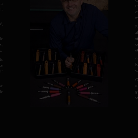
C
un
t
nt
o
m
é,
F
a
e
de
c
x,
e
s.
S
ds
b
té
v
er
C
m
ne
g
de
c