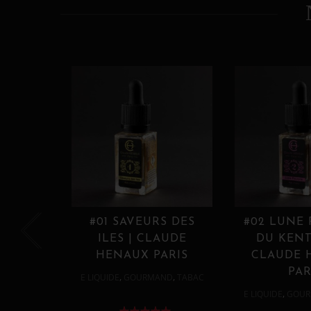
#01 SAVEURS DES
#02 LUNE
ILES | CLAUDE
DU KENT
HENAUX PARIS
CLAUDE 
PAR
,
,
E LIQUIDE
GOURMAND
TABAC
,
E LIQUIDE
GOUR