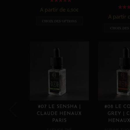
A partir de
6,90
€
A partir
CHOIX DES OPTIONS
CHOIX DES
#07 LE SENSHA |
#08 LE C
CLAUDE HENAUX
GREY | 
PARIS
HENAUX
,
,
E LIQUIDE
THÉ
AGRUME
E LIQ