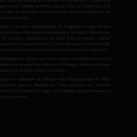
ette nouvelle conception brevetée « E8/E-nfinite » remplace la
raditionnelle
batterie
monobloc par un corps en aluminium, inox
u titane, qui accueille un accumulateur standard rechargeable en
oins d’une heure.
ournie avec deux
accumulateurs
, la
e-cigarette
Claude Henaux
llie autonomie maximale et encombrement minimal. L’électronique
t les soudures disparaissent, au profit d’un mécanisme original
omposé de connecteurs dorés à l’or fin optimisant la conductivité,
t montés sur un système de ressorts pour une meilleure connexion.
upprimant tout réglage, un bouton s’ajuste automatiquement sur la
atterie pour une meilleure diffusion de l’énergie, générant ainsi une
apeur dense et tiède exaltant les arômes.
onçue et assemblée en France, cette réinterprétation du Mod
écanique dans un diamètre de 15mm constitue une nouvelle
énération d’appareils de vape : plus élégants, plus performants et
onçus pour durer.