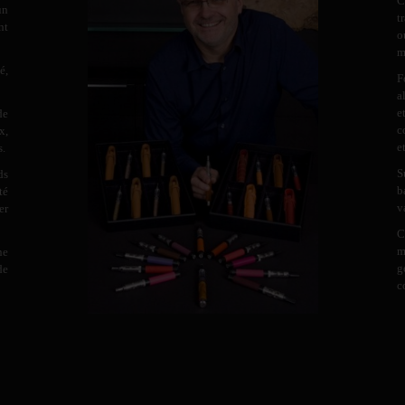
C
un
t
nt
o
m
é,
F
a
e
de
c
x,
e
s.
S
ds
b
té
v
er
C
m
ne
g
de
c