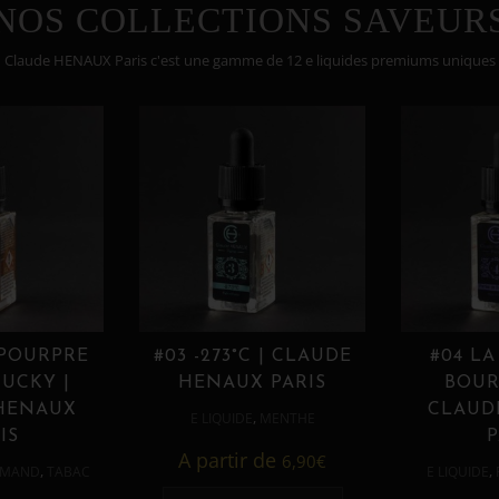
NOS COLLECTIONS SAVEUR
Claude HENAUX Paris c'est une gamme de 12 e liquides premiums uniques
 POURPRE
#03 -273°C | CLAUDE
#04 LA
UCKY |
HENAUX PARIS
BOUR
HENAUX
CLAUD
,
E LIQUIDE
MENTHE
IS
P
A partir de
6,90
€
,
,
MAND
TABAC
E LIQUIDE