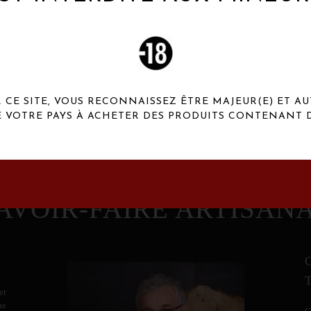
 Henaux Paris se démarquent par une originalité de
conception et une qualité de f
CE SITE, VOUS RECONNAISSEZ ÊTRE MAJEUR(E) ET AU
E VOTRE PAYS À ACHETER DES PRODUITS CONTENANT D
AVOIR-FAIRE ARTISAN
et
ne