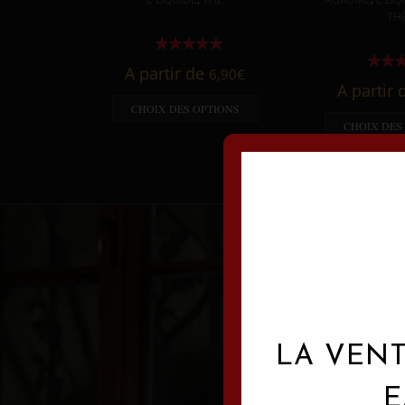
TH
A partir de
6,90
€
A partir
CHOIX DES OPTIONS
CHOIX DES
LA VENT
E