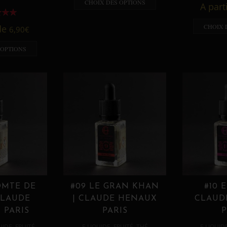
CHOIX DES OPTIONS
A part
CHOIX 
 de
6,90
€
 OPTIONS
OMTE DE
#09 LE GRAN KHAN
#10 
CLAUDE
| CLAUDE HENAUX
CLAUD
 PARIS
PARIS
P
,
,
,
,
UIDE
FRUITÉ
E LIQUIDE
FRUITÉ
THÉ
E LIQUID