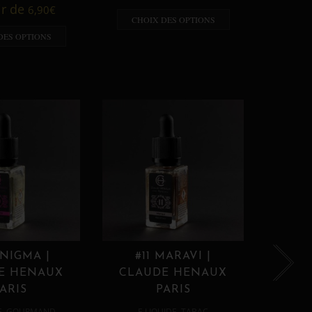
A p
ir de
6,90
€
CHOIX DES OPTIONS
CHO
DES OPTIONS
ENIGMA |
#11 MARAVI |
#12
E HENAUX
CLAUDE HENAUX
CLA
ARIS
PARIS
,
,
E
GOURMAND
E LIQUIDE
TABAC
E 