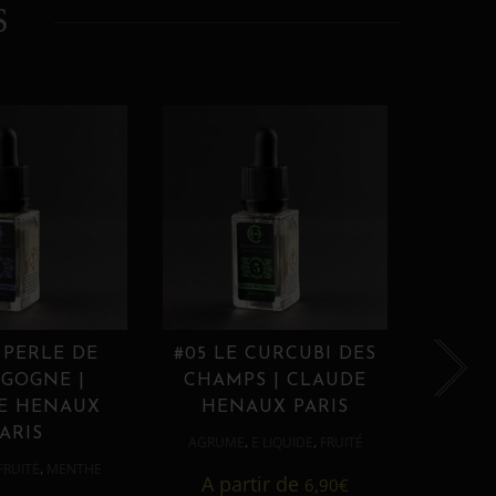
S
 PERLE DE
#05 LE CURCUBI DES
#06
GOGNE |
CHAMPS | CLAUDE
PROU
E HENAUX
HENAUX PARIS
HE
ARIS
,
,
AGRUME
E LIQUIDE
FRUITÉ
AGRUM
,
FRUITÉ
MENTHE
A partir de
6,90
€