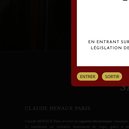
Les créations Claude
EN ENTRANT SUR 
LÉGISLATION D
ENTRER
SORTIR
S
CLAUDE HENAUX PARIS
Claude HENAUX
Paris revisite la
cigarette électronique
classique 
la transforme en véritable instrument de vape, grâce à u