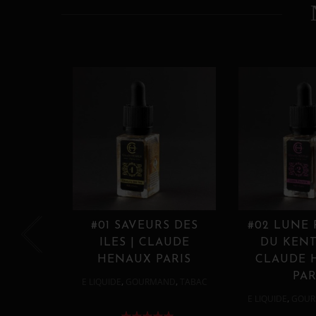
#01 SAVEURS DES
#02 LUNE
ILES | CLAUDE
DU KENT
HENAUX PARIS
CLAUDE 
PAR
,
,
E LIQUIDE
GOURMAND
TABAC
,
E LIQUIDE
GOUR