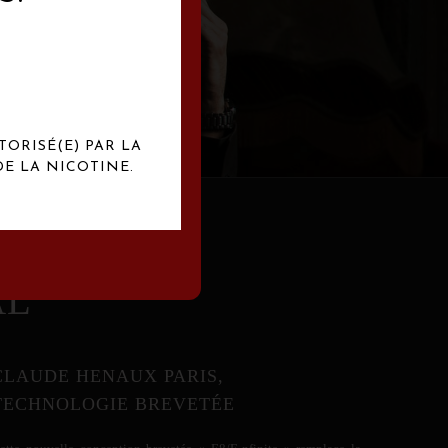
abrication
exclusives.
TORISÉ(E) PAR LA
E LA NICOTINE.
AL
CLAUDE HENAUX PARIS,
TECHNOLOGIE BREVETÉE