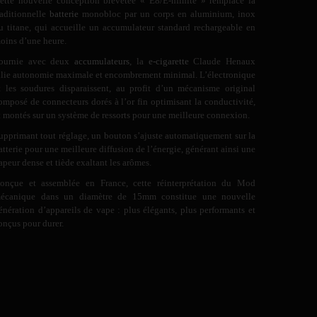
ette nouvelle conception brevetée « E8/E-nfinite » remplace la
raditionnelle
batterie
monobloc par un corps en aluminium, inox
u titane, qui accueille un accumulateur standard rechargeable en
oins d’une heure.
ournie avec deux
accumulateurs
, la
e-cigarette
Claude Henaux
llie autonomie maximale et encombrement minimal. L’électronique
t les soudures disparaissent, au profit d’un mécanisme original
omposé de connecteurs dorés à l’or fin optimisant la conductivité,
t montés sur un système de ressorts pour une meilleure connexion.
upprimant tout réglage, un bouton s’ajuste automatiquement sur la
atterie pour une meilleure diffusion de l’énergie, générant ainsi une
apeur dense et tiède exaltant les arômes.
onçue et assemblée en France, cette réinterprétation du Mod
écanique dans un diamètre de 15mm constitue une nouvelle
énération d’appareils de vape : plus élégants, plus performants et
onçus pour durer.