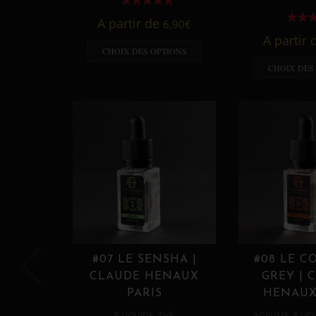
A partir de
6,90
€
A partir
CHOIX DES OPTIONS
CHOIX DES
#07 LE SENSHA |
#08 LE C
CLAUDE HENAUX
GREY | 
PARIS
HENAUX
,
,
E LIQUIDE
THÉ
AGRUME
E LIQ