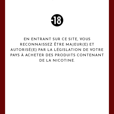
NOS COLLECTIONS
EN ENTRANT SUR CE SITE, VOUS
SAVEURS
RECONNAISSEZ ÊTRE MAJEUR(E) ET
AUTORISÉ(E) PAR LA LÉGISLATION DE VOTRE
Claude HENAUX Paris c'est une gamme de 12 e liquides premiums
uniques
PAYS À ACHETER DES PRODUITS CONTENANT
DE LA NICOTINE.