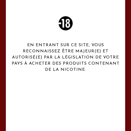
NOS COLLECTIONS
EN ENTRANT SUR CE SITE, VOUS
SAVEURS
RECONNAISSEZ ÊTRE MAJEUR(E) ET
AUTORISÉ(E) PAR LA LÉGISLATION DE VOTRE
Claude HENAUX Paris c'est une gamme de 12 e liquides premiums
uniques
PAYS À ACHETER DES PRODUITS CONTENANT
DE LA NICOTINE.