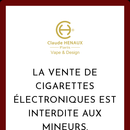
0,00
LA VENTE DE
CIGARETTES
ÉLECTRONIQUES EST
INTERDITE AUX
MINEURS.