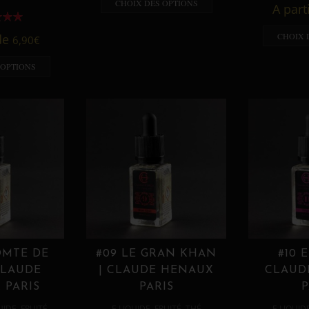
CHOIX DES OPTIONS
A part
CHOIX 
 de
6,90
€
 OPTIONS
OMTE DE
#09 LE GRAN KHAN
#10 
CLAUDE
| CLAUDE HENAUX
CLAUD
 PARIS
PARIS
P
,
,
,
,
UIDE
FRUITÉ
E LIQUIDE
FRUITÉ
THÉ
E LIQUID