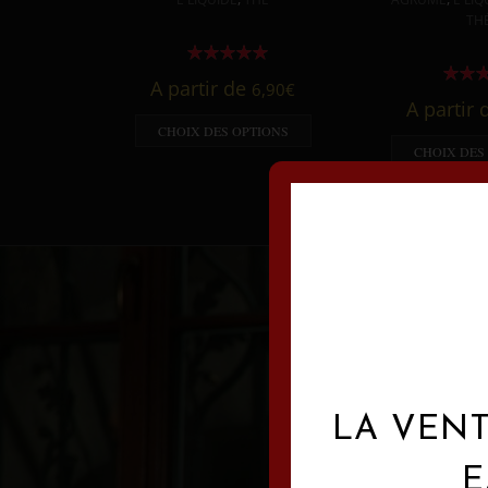
TH
A partir de
6,90
€
A partir
CHOIX DES OPTIONS
CHOIX DES
LA VENT
E