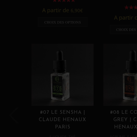
A partir de
6,90
€
A partir
CHOIX DES OPTIONS
CHOIX DES
#07 LE SENSHA |
#08 LE C
CLAUDE HENAUX
GREY | 
PARIS
HENAUX
,
,
E LIQUIDE
THÉ
AGRUME
E LIQ