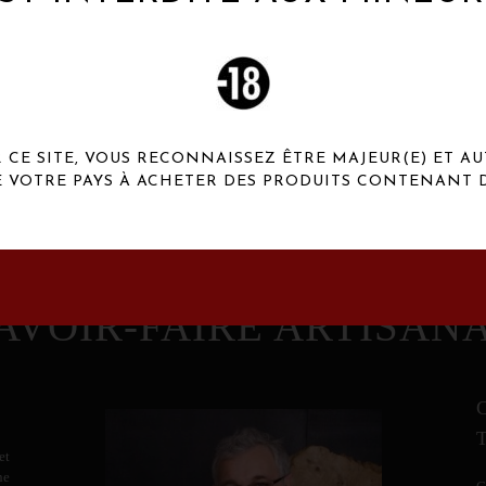
 Henaux Paris se démarquent par une originalité de
conception et une qualité de f
CE SITE, VOUS RECONNAISSEZ ÊTRE MAJEUR(E) ET AU
E VOTRE PAYS À ACHETER DES PRODUITS CONTENANT D
AVOIR-FAIRE ARTISAN
et
ne