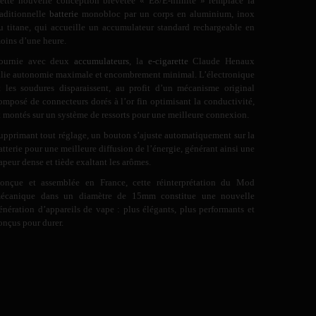
ette nouvelle conception brevetée « E8/E-nfinite » remplace la
raditionnelle
batterie
monobloc par un corps en aluminium, inox
u titane, qui accueille un accumulateur standard rechargeable en
oins d’une heure.
ournie avec deux
accumulateurs
, la
e-cigarette
Claude Henaux
llie autonomie maximale et encombrement minimal. L’électronique
t les soudures disparaissent, au profit d’un mécanisme original
omposé de connecteurs dorés à l’or fin optimisant la conductivité,
t montés sur un système de ressorts pour une meilleure connexion.
upprimant tout réglage, un bouton s’ajuste automatiquement sur la
atterie pour une meilleure diffusion de l’énergie, générant ainsi une
apeur dense et tiède exaltant les arômes.
onçue et assemblée en France, cette réinterprétation du Mod
écanique dans un diamètre de 15mm constitue une nouvelle
énération d’appareils de vape : plus élégants, plus performants et
onçus pour durer.