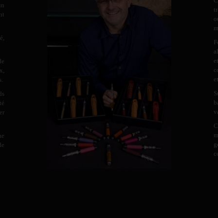
C
un
t
nt
o
m
é,
F
a
e
de
c
x,
e
s.
S
ds
b
té
v
er
C
m
ne
g
de
c