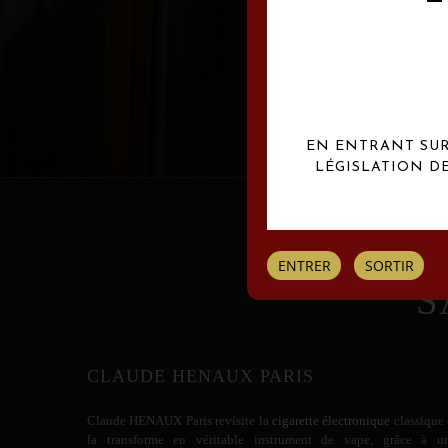
Les créations Claude
EN ENTRANT SUR 
LÉGISLATION D
ENTRER
SORTIR
S
CLAUDE HENAUX PARIS
Claude HENAUX
Paris revisite la
cigarette électronique
classique 
la transforme en véritable instrument de vape, grâce à u