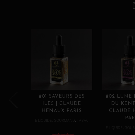
#01 SAVEURS DES
#02 LUNE
ILES | CLAUDE
DU KENT
HENAUX PARIS
CLAUDE 
PAR
,
,
E LIQUIDE
GOURMAND
TABAC
,
E LIQUIDE
GOUR