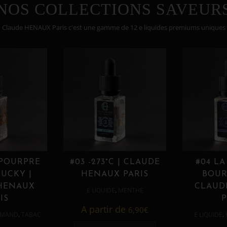
NOS COLLECTIONS SAVEUR
Claude HENAUX Paris c'est une gamme de 12 e liquides premiums uniques
 POURPRE
#03 -273°C | CLAUDE
#04 LA
UCKY |
HENAUX PARIS
BOUR
HENAUX
CLAUD
,
E LIQUIDE
MENTHE
IS
P
A partir de
6,90
€
,
,
MAND
TABAC
E LIQUIDE