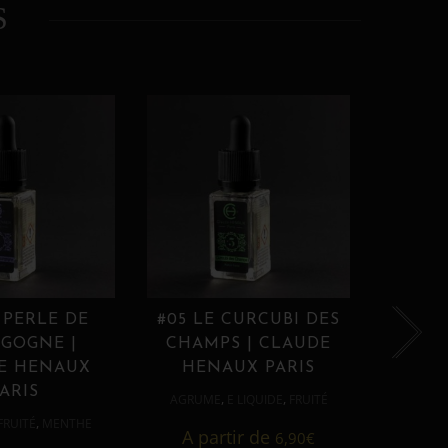
S
 PERLE DE
#05 LE CURCUBI DES
#06
GOGNE |
CHAMPS | CLAUDE
PROU
E HENAUX
HENAUX PARIS
HE
ARIS
,
,
AGRUME
E LIQUIDE
FRUITÉ
AGRUM
,
FRUITÉ
MENTHE
A partir de
6,90
€