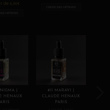
A p
ir de
6,90
€
CHOIX DES OPTIONS
CHO
DES OPTIONS
ENIGMA |
#11 MARAVI |
#12
E HENAUX
CLAUDE HENAUX
CLA
ARIS
PARIS
,
,
E
GOURMAND
E LIQUIDE
TABAC
E 