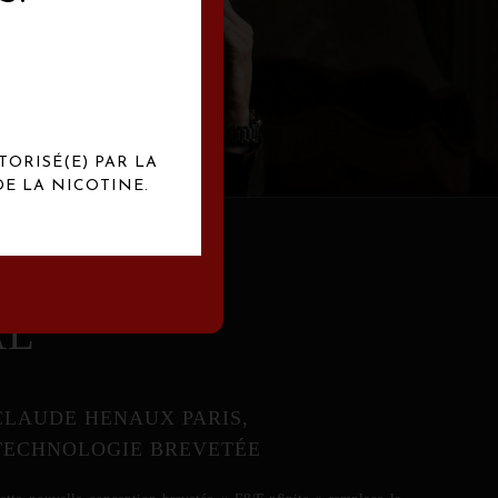
abrication
exclusives.
TORISÉ(E) PAR LA
E LA NICOTINE.
AL
CLAUDE HENAUX PARIS,
TECHNOLOGIE BREVETÉE