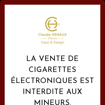
0,00
LA VENTE DE
CIGARETTES
ÉLECTRONIQUES EST
INTERDITE AUX
MINEURS.