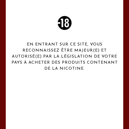
NOS COLLECTIONS
EN ENTRANT SUR CE SITE, VOUS
SAVEURS
RECONNAISSEZ ÊTRE MAJEUR(E) ET
AUTORISÉ(E) PAR LA LÉGISLATION DE VOTRE
Claude HENAUX Paris c'est une gamme de 12 e liquides premiums
uniques
PAYS À ACHETER DES PRODUITS CONTENANT
DE LA NICOTINE.