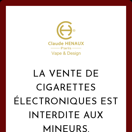
0,00
LA VENTE DE
CIGARETTES
ÉLECTRONIQUES EST
INTERDITE AUX
MINEURS.