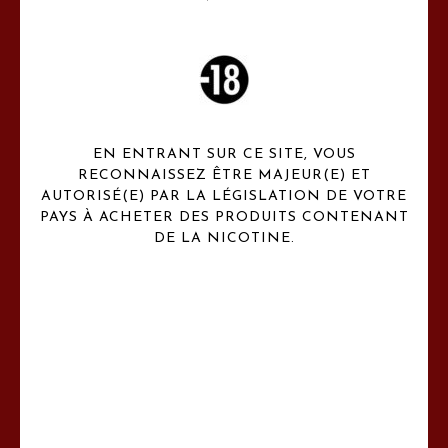
NOS COLLECTIONS
EN ENTRANT SUR CE SITE, VOUS
SAVEURS
RECONNAISSEZ ÊTRE MAJEUR(E) ET
AUTORISÉ(E) PAR LA LÉGISLATION DE VOTRE
Claude HENAUX Paris c'est une gamme de 12 e liquides premiums
uniques
PAYS À ACHETER DES PRODUITS CONTENANT
DE LA NICOTINE.