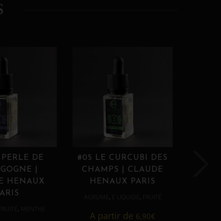
S
 PERLE DE
#05 LE CURCUBI DES
#06
GOGNE |
CHAMPS | CLAUDE
PROU
E HENAUX
HENAUX PARIS
HE
ARIS
,
,
AGRUME
E LIQUIDE
FRUITÉ
AGRUM
,
FRUITÉ
MENTHE
A partir de
6,90
€