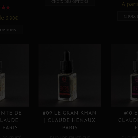
CHOIX DES OPTIONS
A part
CHOIX 
 de
6,90
€
 OPTIONS
OMTE DE
#09 LE GRAN KHAN
#10 
CLAUDE
| CLAUDE HENAUX
CLAUD
 PARIS
PARIS
P
,
,
,
,
UIDE
FRUITÉ
E LIQUIDE
FRUITÉ
THÉ
E LIQUID