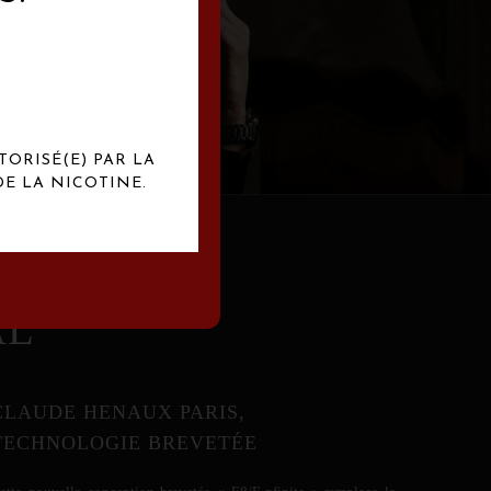
abrication
exclusives.
TORISÉ(E) PAR LA
E LA NICOTINE.
AL
CLAUDE HENAUX PARIS,
TECHNOLOGIE BREVETÉE