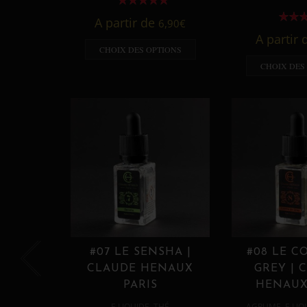
A partir de
6,90
€
A partir
CHOIX DES OPTIONS
CHOIX DES
#07 LE SENSHA |
#08 LE C
CLAUDE HENAUX
GREY | 
PARIS
HENAUX
,
,
E LIQUIDE
THÉ
AGRUME
E LIQ