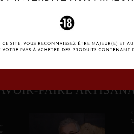
 Henaux Paris se démarquent par une originalité de
conception et une qualité de f
CE SITE, VOUS RECONNAISSEZ ÊTRE MAJEUR(E) ET AU
E VOTRE PAYS À ACHETER DES PRODUITS CONTENANT D
AVOIR-FAIRE ARTISAN
et
ne