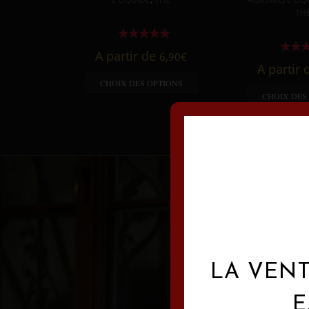
TH
A partir de
6,90
€
A partir
CHOIX DES OPTIONS
CHOIX DES
LA VENT
E