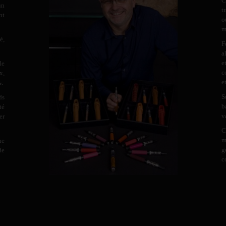
C
un
t
nt
o
m
é,
F
a
e
de
c
x,
e
s.
S
ds
b
té
v
er
C
m
ne
g
de
c