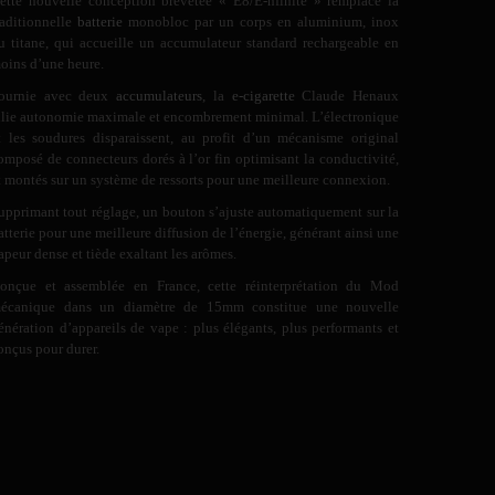
ette nouvelle conception brevetée « E8/E-nfinite » remplace la
raditionnelle
batterie
monobloc par un corps en aluminium, inox
u titane, qui accueille un accumulateur standard rechargeable en
oins d’une heure.
ournie avec deux
accumulateurs
, la
e-cigarette
Claude Henaux
llie autonomie maximale et encombrement minimal. L’électronique
t les soudures disparaissent, au profit d’un mécanisme original
omposé de connecteurs dorés à l’or fin optimisant la conductivité,
t montés sur un système de ressorts pour une meilleure connexion.
upprimant tout réglage, un bouton s’ajuste automatiquement sur la
atterie pour une meilleure diffusion de l’énergie, générant ainsi une
apeur dense et tiède exaltant les arômes.
onçue et assemblée en France, cette réinterprétation du Mod
écanique dans un diamètre de 15mm constitue une nouvelle
énération d’appareils de vape : plus élégants, plus performants et
onçus pour durer.