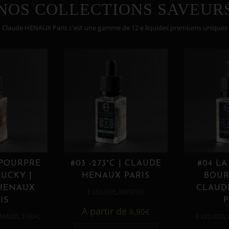
NOS COLLECTIONS SAVEUR
Claude HENAUX Paris c'est une gamme de 12 e liquides premiums uniques
 POURPRE
#03 -273°C | CLAUDE
#04 LA
UCKY |
HENAUX PARIS
BOUR
HENAUX
CLAUD
,
E LIQUIDE
MENTHE
IS
P
A partir de
6,90
€
,
,
MAND
TABAC
E LIQUIDE