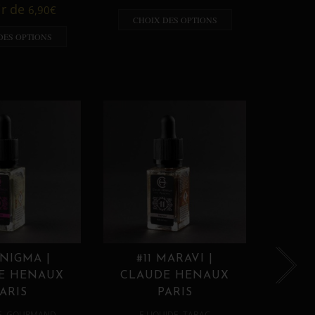
A p
ir de
6,90
€
CHOIX DES OPTIONS
CHO
DES OPTIONS
ENIGMA |
#11 MARAVI |
#12
E HENAUX
CLAUDE HENAUX
CLA
ARIS
PARIS
,
,
E
GOURMAND
E LIQUIDE
TABAC
E 