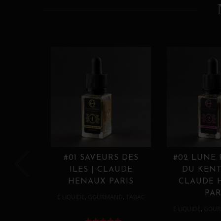
#01 SAVEURS DES
#02 LUNE
ILES | CLAUDE
DU KENT
HENAUX PARIS
CLAUDE 
PAR
,
,
E LIQUIDE
GOURMAND
TABAC
,
E LIQUIDE
GOUR