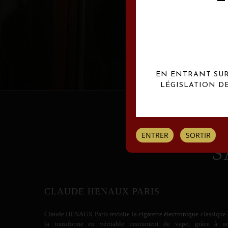
Les créations Claude
EN ENTRANT SUR 
LÉGISLATION D
ENTRER
SORTIR
S
CLAUDE HENAUX PARIS
Claude HENAUX
Paris revisite la
cigarette électronique
classique 
la transforme en véritable instrument de vape, grâce à u