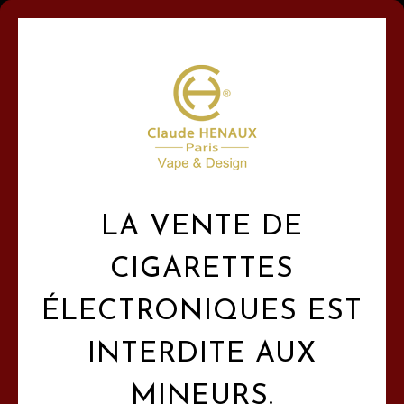
0,00
LA VENTE DE
CIGARETTES
ÉLECTRONIQUES EST
INTERDITE AUX
MINEURS.