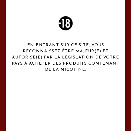
NOS COLLECTIONS
EN ENTRANT SUR CE SITE, VOUS
SAVEURS
RECONNAISSEZ ÊTRE MAJEUR(E) ET
AUTORISÉ(E) PAR LA LÉGISLATION DE VOTRE
Claude HENAUX Paris c'est une gamme de 12 e liquides premiums
uniques
PAYS À ACHETER DES PRODUITS CONTENANT
DE LA NICOTINE.