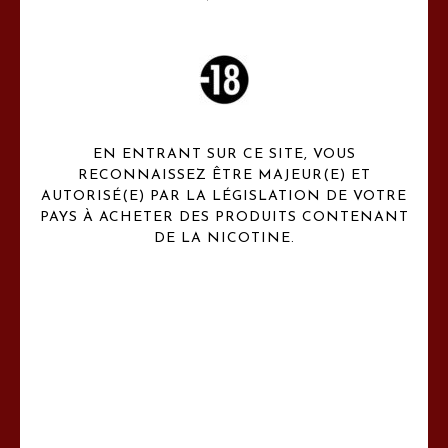
NOS COLLECTIONS
EN ENTRANT SUR CE SITE, VOUS
SAVEURS
RECONNAISSEZ ÊTRE MAJEUR(E) ET
AUTORISÉ(E) PAR LA LÉGISLATION DE VOTRE
Claude HENAUX Paris c'est une gamme de 12 e liquides premiums
uniques
PAYS À ACHETER DES PRODUITS CONTENANT
DE LA NICOTINE.