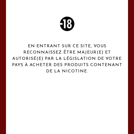
NOS COLLECTIONS
EN ENTRANT SUR CE SITE, VOUS
SAVEURS
RECONNAISSEZ ÊTRE MAJEUR(E) ET
AUTORISÉ(E) PAR LA LÉGISLATION DE VOTRE
Claude HENAUX Paris c'est une gamme de 12 e liquides premiums
uniques
PAYS À ACHETER DES PRODUITS CONTENANT
DE LA NICOTINE.