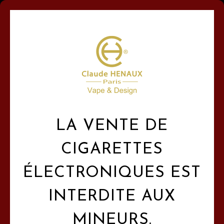
0,00
LA VENTE DE
CIGARETTES
ÉLECTRONIQUES EST
INTERDITE AUX
MINEURS.