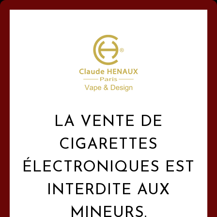
0,00
LA VENTE DE
CIGARETTES
ÉLECTRONIQUES EST
INTERDITE AUX
MINEURS.