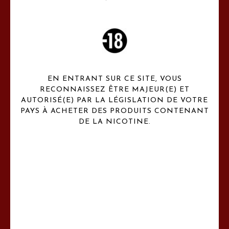
NOS COLLECTIONS
EN ENTRANT SUR CE SITE, VOUS
SAVEURS
RECONNAISSEZ ÊTRE MAJEUR(E) ET
AUTORISÉ(E) PAR LA LÉGISLATION DE VOTRE
Claude HENAUX Paris c'est une gamme de 12 e liquides premiums
uniques
PAYS À ACHETER DES PRODUITS CONTENANT
DE LA NICOTINE.