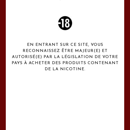
NOS COLLECTIONS
EN ENTRANT SUR CE SITE, VOUS
SAVEURS
RECONNAISSEZ ÊTRE MAJEUR(E) ET
AUTORISÉ(E) PAR LA LÉGISLATION DE VOTRE
Claude HENAUX Paris c'est une gamme de 12 e liquides premiums
uniques
PAYS À ACHETER DES PRODUITS CONTENANT
DE LA NICOTINE.