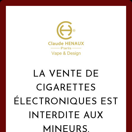
0,00
LA VENTE DE
CIGARETTES
ÉLECTRONIQUES EST
INTERDITE AUX
MINEURS.