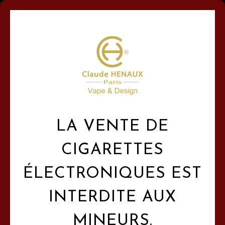
0,00
LA VENTE DE
CIGARETTES
ÉLECTRONIQUES EST
INTERDITE AUX
MINEURS.