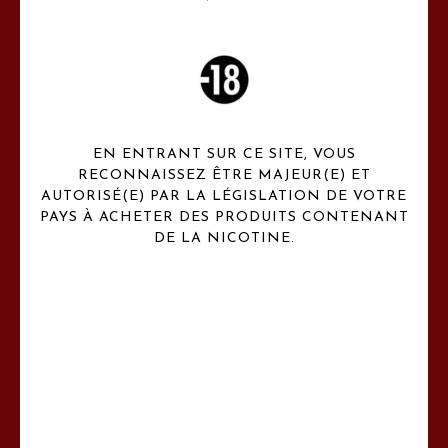
NOS COLLECTIONS
EN ENTRANT SUR CE SITE, VOUS
SAVEURS
RECONNAISSEZ ÊTRE MAJEUR(E) ET
AUTORISÉ(E) PAR LA LÉGISLATION DE VOTRE
Claude HENAUX Paris c'est une gamme de 12 e liquides premiums
uniques
PAYS À ACHETER DES PRODUITS CONTENANT
DE LA NICOTINE.