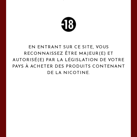
NOS COLLECTIONS
EN ENTRANT SUR CE SITE, VOUS
SAVEURS
RECONNAISSEZ ÊTRE MAJEUR(E) ET
AUTORISÉ(E) PAR LA LÉGISLATION DE VOTRE
Claude HENAUX Paris c'est une gamme de 12 e liquides premiums
uniques
PAYS À ACHETER DES PRODUITS CONTENANT
DE LA NICOTINE.