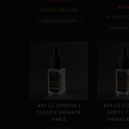
A partir de
6,90
€
A partir
CHOIX DES OPTIONS
CHOIX DES
#07 LE SENSHA |
#08 LE C
CLAUDE HENAUX
GREY | 
PARIS
HENAUX
,
,
E LIQUIDE
THÉ
AGRUME
E LIQ