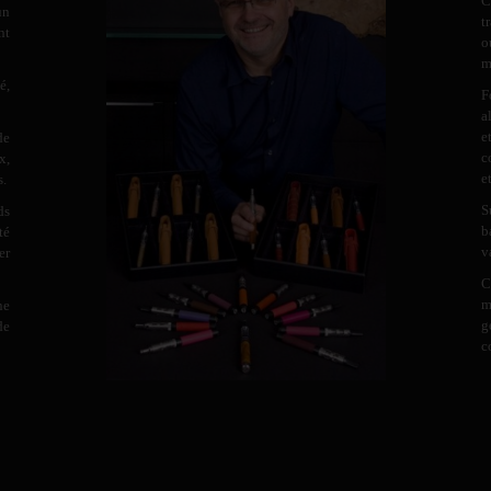
C
un
t
nt
o
m
é,
F
a
e
de
c
x,
e
s.
S
ds
b
té
v
er
C
m
ne
g
de
c