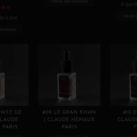
CHOIX DES OPTIONS
A part
CHOIX 
 de
6,90
€
 OPTIONS
OMTE DE
#09 LE GRAN KHAN
#10 
CLAUDE
| CLAUDE HENAUX
CLAUD
 PARIS
PARIS
P
,
,
,
,
UIDE
FRUITÉ
E LIQUIDE
FRUITÉ
THÉ
E LIQUID