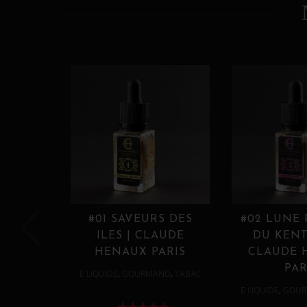
#01 SAVEURS DES
#02 LUNE
ILES | CLAUDE
DU KENT
HENAUX PARIS
CLAUDE 
PAR
,
,
E LIQUIDE
GOURMAND
TABAC
,
E LIQUIDE
GOUR