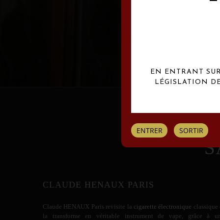
Les créations Claude
EN ENTRANT SUR 
LÉGISLATION D
ENTRER
SORTIR
S
CLAUDE HENAUX PARIS
Claude HENAUX
Paris revisite la
cigarette électronique
classique 
la transforme en véritable instrument de vape, grâce à u