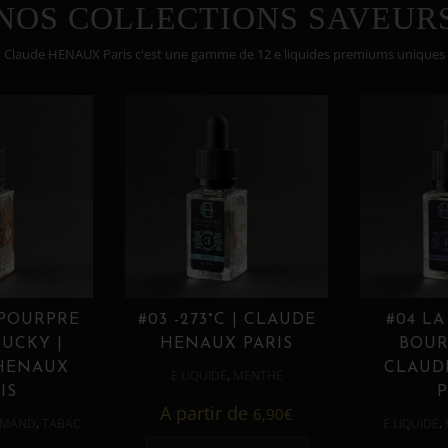
NOS COLLECTIONS SAVEUR
Claude HENAUX Paris c'est une gamme de 12 e liquides premiums uniques
 POURPRE
#03 -273°C | CLAUDE
#04 LA
UCKY |
HENAUX PARIS
BOUR
HENAUX
CLAUD
,
E LIQUIDE
MENTHE
IS
P
A partir de
6,90
€
,
,
MAND
TABAC
E LIQUIDE