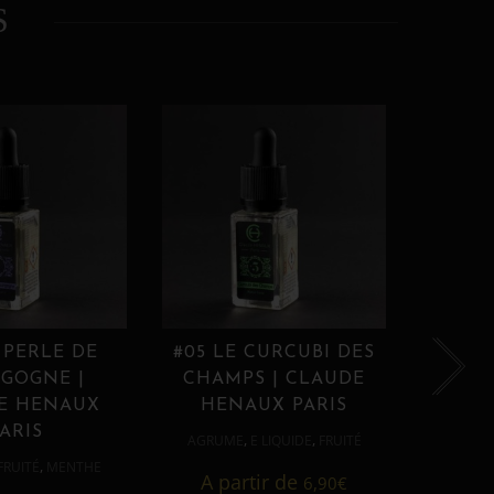
S
 PERLE DE
#05 LE CURCUBI DES
#06
GOGNE |
CHAMPS | CLAUDE
PROU
E HENAUX
HENAUX PARIS
HE
ARIS
,
,
AGRUME
E LIQUIDE
FRUITÉ
AGRUM
,
FRUITÉ
MENTHE
A partir de
6,90
€