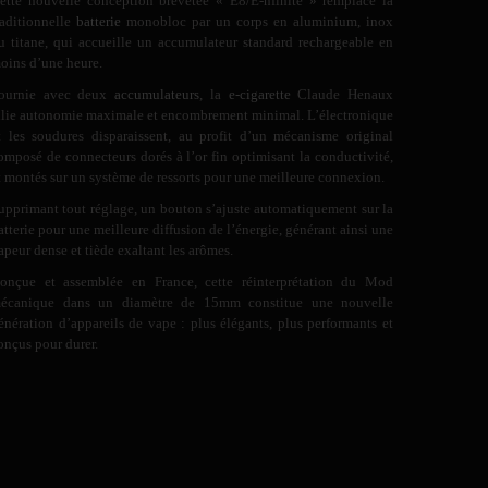
ette nouvelle conception brevetée « E8/E-nfinite » remplace la
raditionnelle
batterie
monobloc par un corps en aluminium, inox
u titane, qui accueille un accumulateur standard rechargeable en
oins d’une heure.
ournie avec deux
accumulateurs
, la
e-cigarette
Claude Henaux
llie autonomie maximale et encombrement minimal. L’électronique
t les soudures disparaissent, au profit d’un mécanisme original
omposé de connecteurs dorés à l’or fin optimisant la conductivité,
t montés sur un système de ressorts pour une meilleure connexion.
upprimant tout réglage, un bouton s’ajuste automatiquement sur la
atterie pour une meilleure diffusion de l’énergie, générant ainsi une
apeur dense et tiède exaltant les arômes.
onçue et assemblée en France, cette réinterprétation du Mod
écanique dans un diamètre de 15mm constitue une nouvelle
énération d’appareils de vape : plus élégants, plus performants et
onçus pour durer.