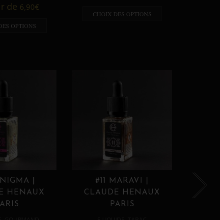
A p
ir de
6,90
€
CHOIX DES OPTIONS
CHO
DES OPTIONS
ENIGMA |
#11 MARAVI |
#12
E HENAUX
CLAUDE HENAUX
CLA
ARIS
PARIS
,
,
E
GOURMAND
E LIQUIDE
TABAC
E 