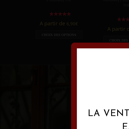
TH
A partir de
6,90
€
A partir
CHOIX DES OPTIONS
CHOIX DES
LA VENT
E