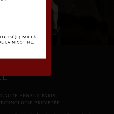
abrication
exclusives.
TORISÉ(E) PAR LA
E LA NICOTINE.
AL
CLAUDE HENAUX PARIS,
TECHNOLOGIE BREVETÉE