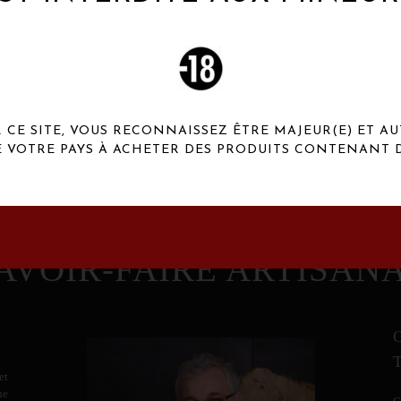
 Henaux Paris se démarquent par une originalité de
conception et une qualité de f
CE SITE, VOUS RECONNAISSEZ ÊTRE MAJEUR(E) ET AU
E VOTRE PAYS À ACHETER DES PRODUITS CONTENANT D
AVOIR-FAIRE ARTISAN
et
ne