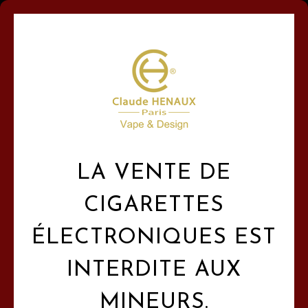
0,00
LA VENTE DE
CIGARETTES
ÉLECTRONIQUES EST
INTERDITE AUX
MINEURS.