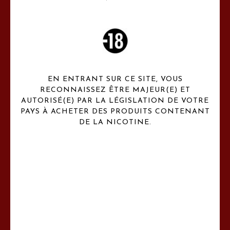
NOS COLLECTIONS
EN ENTRANT SUR CE SITE, VOUS
SAVEURS
RECONNAISSEZ ÊTRE MAJEUR(E) ET
AUTORISÉ(E) PAR LA LÉGISLATION DE VOTRE
Claude HENAUX Paris c'est une gamme de 12 e liquides premiums
uniques
PAYS À ACHETER DES PRODUITS CONTENANT
DE LA NICOTINE.