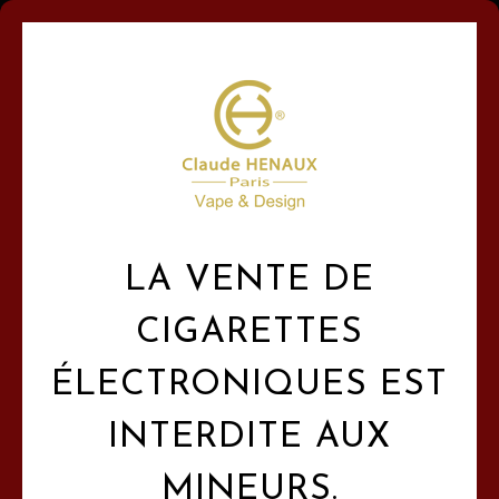
0,00
LA VENTE DE
CIGARETTES
ÉLECTRONIQUES EST
INTERDITE AUX
MINEURS.