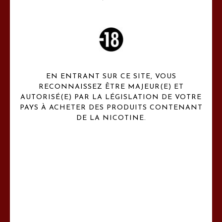
NOS COLLECTIONS
EN ENTRANT SUR CE SITE, VOUS
SAVEURS
RECONNAISSEZ ÊTRE MAJEUR(E) ET
AUTORISÉ(E) PAR LA LÉGISLATION DE VOTRE
Claude HENAUX Paris c'est une gamme de 12 e liquides premiums
uniques
PAYS À ACHETER DES PRODUITS CONTENANT
DE LA NICOTINE.