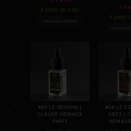
A partir de
6,90
€
A partir
CHOIX DES OPTIONS
CHOIX DES
#07 LE SENSHA |
#08 LE C
CLAUDE HENAUX
GREY | 
PARIS
HENAUX
,
,
E LIQUIDE
THÉ
AGRUME
E LIQ