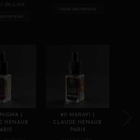
A p
ir de
6,90
€
CHOIX DES OPTIONS
CHO
DES OPTIONS
ENIGMA |
#11 MARAVI |
#12
E HENAUX
CLAUDE HENAUX
CLA
ARIS
PARIS
,
,
E
GOURMAND
E LIQUIDE
TABAC
E 