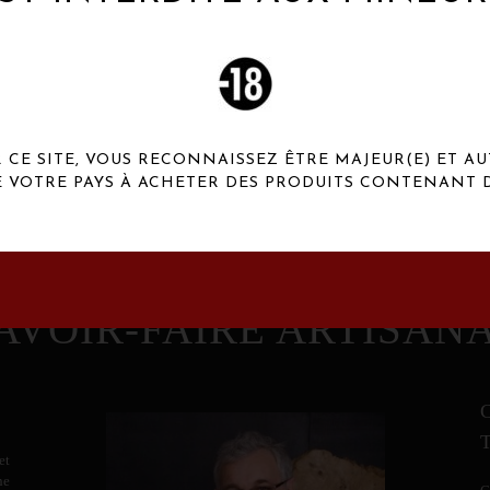
 Henaux Paris se démarquent par une originalité de
conception et une qualité de f
CE SITE, VOUS RECONNAISSEZ ÊTRE MAJEUR(E) ET AU
E VOTRE PAYS À ACHETER DES PRODUITS CONTENANT D
AVOIR-FAIRE ARTISAN
et
ne