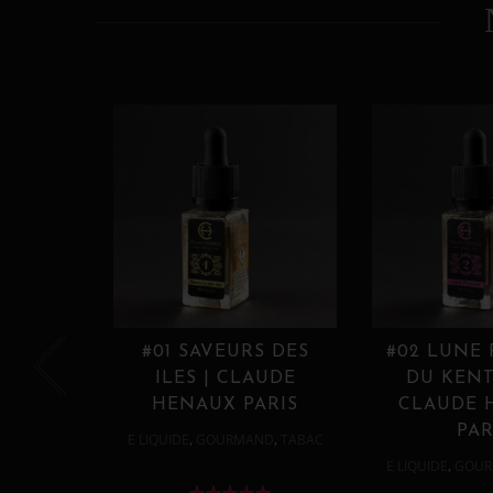
#01 SAVEURS DES
#02 LUNE
ILES | CLAUDE
DU KENT
HENAUX PARIS
CLAUDE 
PAR
,
,
E LIQUIDE
GOURMAND
TABAC
,
E LIQUIDE
GOUR