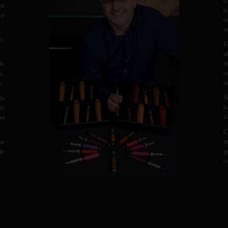
C
un
t
nt
o
m
é,
F
a
e
de
c
x,
e
s.
S
ds
b
té
v
er
C
m
ne
g
de
c