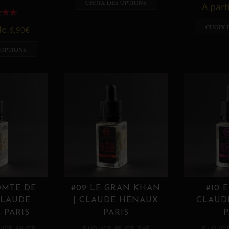
CHOIX DES OPTIONS
A part
CHOIX 
 de
6,90
€
 OPTIONS
OMTE DE
#09 LE GRAN KHAN
#10 
CLAUDE
| CLAUDE HENAUX
CLAUD
 PARIS
PARIS
P
,
,
,
,
UIDE
FRUITÉ
E LIQUIDE
FRUITÉ
THÉ
E LIQUID