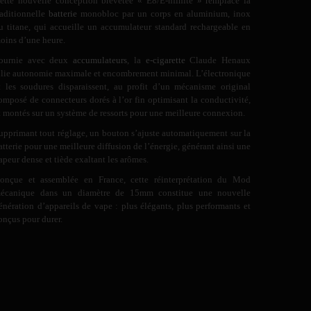
ette nouvelle conception brevetée « E8/E-nfinite » remplace la
raditionnelle
batterie
monobloc par un corps en aluminium, inox
u titane, qui accueille un accumulateur standard rechargeable en
oins d’une heure.
ournie avec deux
accumulateurs
, la
e-cigarette
Claude Henaux
llie autonomie maximale et encombrement minimal. L’électronique
t les soudures disparaissent, au profit d’un mécanisme original
omposé de connecteurs dorés à l’or fin optimisant la conductivité,
t montés sur un système de ressorts pour une meilleure connexion.
upprimant tout réglage, un bouton s’ajuste automatiquement sur la
atterie pour une meilleure diffusion de l’énergie, générant ainsi une
apeur dense et tiède exaltant les arômes.
onçue et assemblée en France, cette réinterprétation du Mod
écanique dans un diamètre de 15mm constitue une nouvelle
énération d’appareils de vape : plus élégants, plus performants et
onçus pour durer.