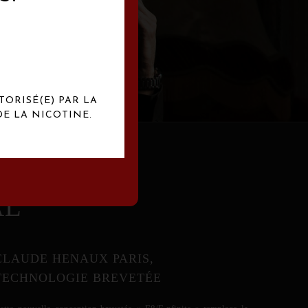
abrication
exclusives.
TORISÉ(E) PAR LA
E LA NICOTINE.
AL
CLAUDE HENAUX PARIS,
TECHNOLOGIE BREVETÉE