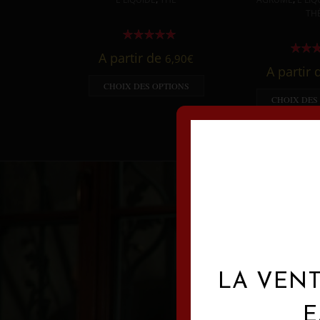
TH
A partir de
6,90
€
A partir
CHOIX DES OPTIONS
CHOIX DES
LA VENT
E