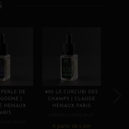
S
 PERLE DE
#05 LE CURCUBI DES
#06
GOGNE |
CHAMPS | CLAUDE
PROU
E HENAUX
HENAUX PARIS
HE
ARIS
,
,
AGRUME
E LIQUIDE
FRUITÉ
AGRUM
,
FRUITÉ
MENTHE
A partir de
6,90
€