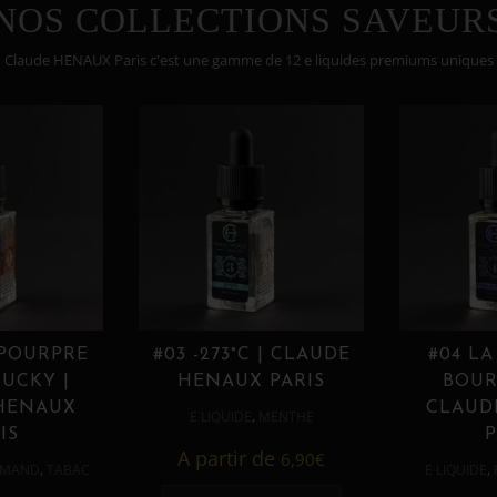
NOS COLLECTIONS SAVEUR
Claude HENAUX Paris c'est une gamme de 12 e liquides premiums uniques
 POURPRE
#03 -273°C | CLAUDE
#04 LA
UCKY |
HENAUX PARIS
BOUR
HENAUX
CLAUD
,
E LIQUIDE
MENTHE
IS
P
A partir de
6,90
€
,
,
MAND
TABAC
E LIQUIDE