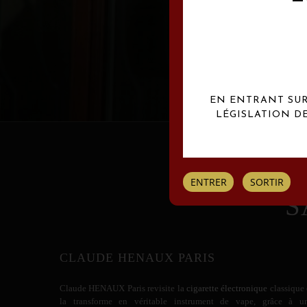
Les créations Claude
EN ENTRANT SUR 
LÉGISLATION D
ENTRER
SORTIR
S
CLAUDE HENAUX PARIS
Claude HENAUX
Paris revisite la
cigarette électronique
classique 
la transforme en véritable instrument de vape, grâce à u