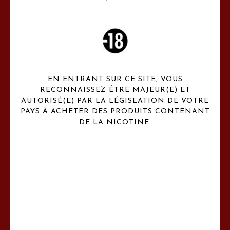
NOS COLLECTIONS
EN ENTRANT SUR CE SITE, VOUS
SAVEURS
RECONNAISSEZ ÊTRE MAJEUR(E) ET
AUTORISÉ(E) PAR LA LÉGISLATION DE VOTRE
Claude HENAUX Paris c'est une gamme de 12 e liquides premiums
uniques
PAYS À ACHETER DES PRODUITS CONTENANT
DE LA NICOTINE.