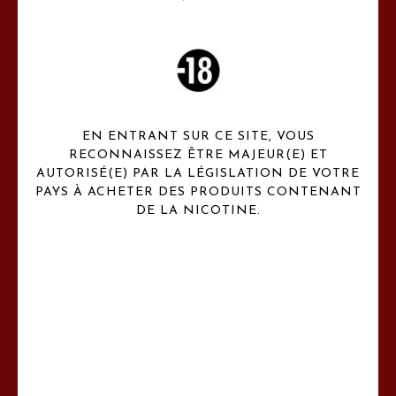
NOS COLLECTIONS
EN ENTRANT SUR CE SITE, VOUS
SAVEURS
RECONNAISSEZ ÊTRE MAJEUR(E) ET
AUTORISÉ(E) PAR LA LÉGISLATION DE VOTRE
Claude HENAUX Paris c'est une gamme de 12 e liquides premiums
uniques
PAYS À ACHETER DES PRODUITS CONTENANT
DE LA NICOTINE.