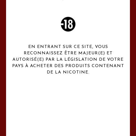
NOS COLLECTIONS
EN ENTRANT SUR CE SITE, VOUS
SAVEURS
RECONNAISSEZ ÊTRE MAJEUR(E) ET
AUTORISÉ(E) PAR LA LÉGISLATION DE VOTRE
Claude HENAUX Paris c'est une gamme de 12 e liquides premiums
uniques
PAYS À ACHETER DES PRODUITS CONTENANT
DE LA NICOTINE.