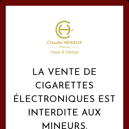
0,00
LA VENTE DE
CIGARETTES
ÉLECTRONIQUES EST
INTERDITE AUX
MINEURS.