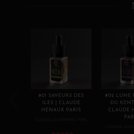
#01 SAVEURS DES
#02 LUNE
ILES | CLAUDE
DU KENT
HENAUX PARIS
CLAUDE 
PAR
,
,
E LIQUIDE
GOURMAND
TABAC
,
E LIQUIDE
GOUR