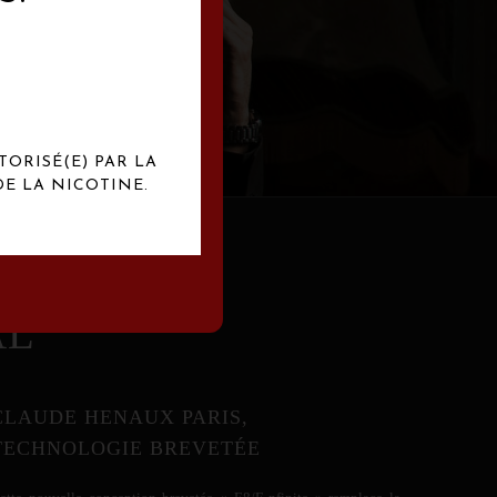
abrication
exclusives.
TORISÉ(E) PAR LA
E LA NICOTINE.
AL
CLAUDE HENAUX PARIS,
TECHNOLOGIE BREVETÉE