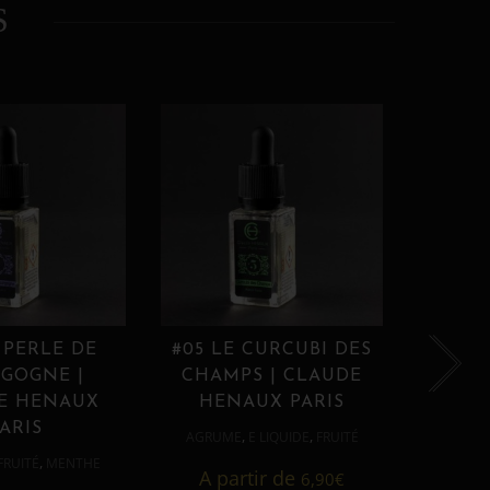
S
 PERLE DE
#05 LE CURCUBI DES
#06
GOGNE |
CHAMPS | CLAUDE
PROU
E HENAUX
HENAUX PARIS
HE
ARIS
,
,
AGRUME
E LIQUIDE
FRUITÉ
AGRUM
,
FRUITÉ
MENTHE
A partir de
6,90
€