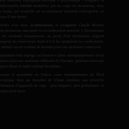
ette nouvelle conception brevetée « E8/E-nfinite » remplace la
raditionnelle
batterie
monobloc par un corps en aluminium, inox
u titane, qui accueille un accumulateur standard rechargeable en
oins d’une heure.
ournie avec deux
accumulateurs
, la
e-cigarette
Claude Henaux
llie autonomie maximale et encombrement minimal. L’électronique
t les soudures disparaissent, au profit d’un mécanisme original
omposé de connecteurs dorés à l’or fin optimisant la conductivité,
t montés sur un système de ressorts pour une meilleure connexion.
upprimant tout réglage, un bouton s’ajuste automatiquement sur la
atterie pour une meilleure diffusion de l’énergie, générant ainsi une
apeur dense et tiède exaltant les arômes.
onçue et assemblée en France, cette réinterprétation du Mod
écanique dans un diamètre de 15mm constitue une nouvelle
énération d’appareils de vape : plus élégants, plus performants et
onçus pour durer.