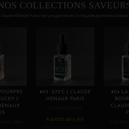
NOS COLLECTIONS SAVEUR
Claude HENAUX Paris c'est une gamme de 12 e liquides premiums uniques
 POURPRE
#03 -273°C | CLAUDE
#04 LA
UCKY |
HENAUX PARIS
BOUR
HENAUX
CLAUD
,
E LIQUIDE
MENTHE
IS
P
A partir de
6,90
€
,
,
MAND
TABAC
E LIQUIDE