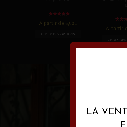
TH
A partir de
6,90
€
A partir
CHOIX DES OPTIONS
CHOIX DES
LA VENT
E