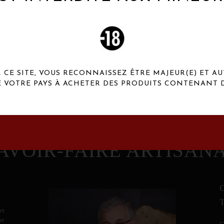
 Henaux Paris se démarquent par une originalité de
conception et une qualité de f
CE SITE, VOUS RECONNAISSEZ ÊTRE MAJEUR(E) ET AU
E VOTRE PAYS À ACHETER DES PRODUITS CONTENANT D
AVOIR-FAIRE ARTISAN
et
ne