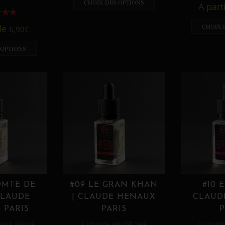
CHOIX DES OPTIONS
A part
CHOIX 
 de
6,90
€
 OPTIONS
OMTE DE
#09 LE GRAN KHAN
#10 
CLAUDE
| CLAUDE HENAUX
CLAUD
 PARIS
PARIS
P
,
,
,
,
UIDE
FRUITÉ
E LIQUIDE
FRUITÉ
THÉ
E LIQUID