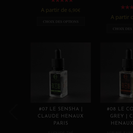
A partir de
6,90
€
A partir
CHOIX DES OPTIONS
CHOIX DES
#07 LE SENSHA |
#08 LE C
CLAUDE HENAUX
GREY | 
PARIS
HENAUX
,
,
E LIQUIDE
THÉ
AGRUME
E LIQ