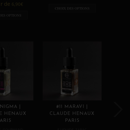
A p
ir de
6,90
€
CHOIX DES OPTIONS
CHO
DES OPTIONS
ENIGMA |
#11 MARAVI |
#12
E HENAUX
CLAUDE HENAUX
CLA
ARIS
PARIS
,
,
E
GOURMAND
E LIQUIDE
TABAC
E 