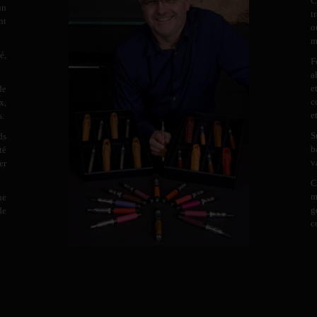
C
un
t
nt
o
m
é,
F
a
e
de
c
x,
e
s.
S
ds
b
té
v
er
C
m
ne
g
de
c