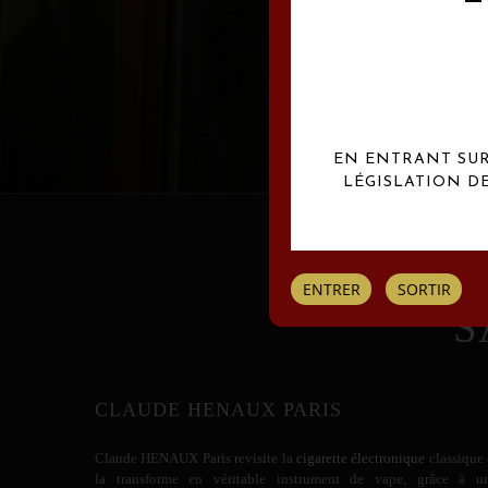
Les créations Claude
EN ENTRANT SUR 
LÉGISLATION D
ENTRER
SORTIR
S
CLAUDE HENAUX PARIS
Claude HENAUX
Paris revisite la
cigarette électronique
classique 
la transforme en véritable instrument de vape, grâce à u