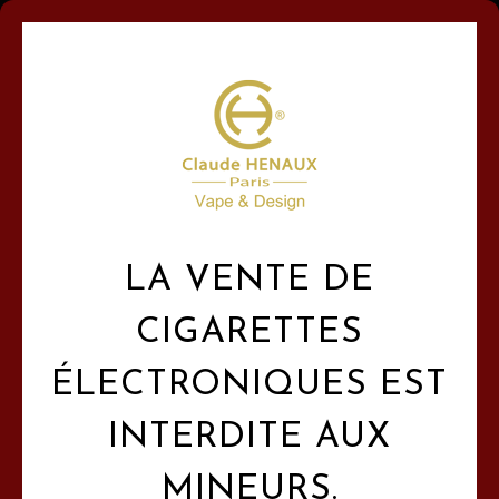
0,00
LA VENTE DE
CIGARETTES
ÉLECTRONIQUES EST
INTERDITE AUX
MINEURS.