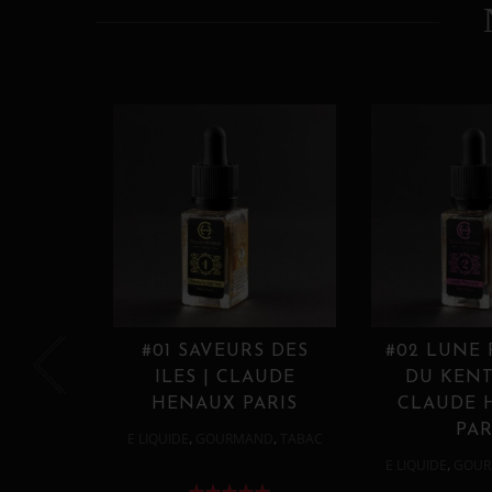
#01 SAVEURS DES
#02 LUNE
ILES | CLAUDE
DU KENT
HENAUX PARIS
CLAUDE 
PAR
,
,
E LIQUIDE
GOURMAND
TABAC
,
E LIQUIDE
GOUR