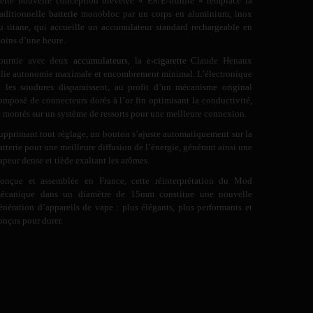
ette nouvelle conception brevetée « E8/E-nfinite » remplace la
raditionnelle
batterie
monobloc par un corps en aluminium, inox
u titane, qui accueille un accumulateur standard rechargeable en
oins d’une heure.
ournie avec deux
accumulateurs
, la
e-cigarette
Claude Henaux
llie autonomie maximale et encombrement minimal. L’électronique
t les soudures disparaissent, au profit d’un mécanisme original
omposé de connecteurs dorés à l’or fin optimisant la conductivité,
t montés sur un système de ressorts pour une meilleure connexion.
upprimant tout réglage, un bouton s’ajuste automatiquement sur la
atterie pour une meilleure diffusion de l’énergie, générant ainsi une
apeur dense et tiède exaltant les arômes.
onçue et assemblée en France, cette réinterprétation du Mod
écanique dans un diamètre de 15mm constitue une nouvelle
énération d’appareils de vape : plus élégants, plus performants et
onçus pour durer.