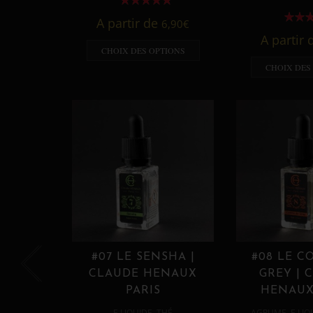
A partir de
6,90
€
A partir
CHOIX DES OPTIONS
CHOIX DES
#07 LE SENSHA |
#08 LE C
CLAUDE HENAUX
GREY | 
PARIS
HENAUX
,
,
E LIQUIDE
THÉ
AGRUME
E LIQ