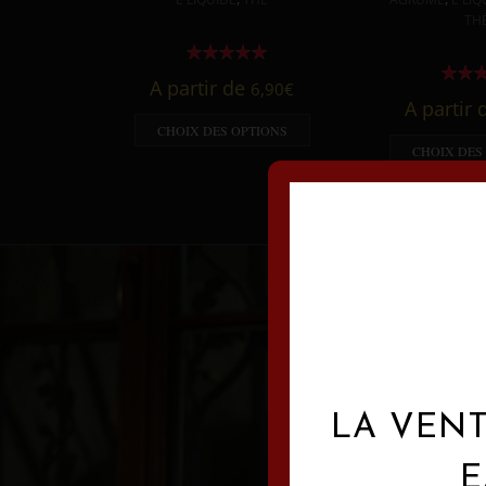
TH
A partir de
6,90
€
A partir
CHOIX DES OPTIONS
CHOIX DES
LA VENT
E