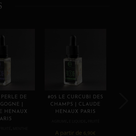
S
 PERLE DE
#05 LE CURCUBI DES
#06
GOGNE |
CHAMPS | CLAUDE
PROU
E HENAUX
HENAUX PARIS
HE
ARIS
,
,
AGRUME
E LIQUIDE
FRUITÉ
AGRUM
,
FRUITÉ
MENTHE
A partir de
6,90
€