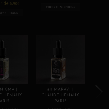
A p
ir de
6,90
€
CHOIX DES OPTIONS
CHO
DES OPTIONS
ENIGMA |
#11 MARAVI |
#12
E HENAUX
CLAUDE HENAUX
CLA
ARIS
PARIS
,
,
E
GOURMAND
E LIQUIDE
TABAC
E 