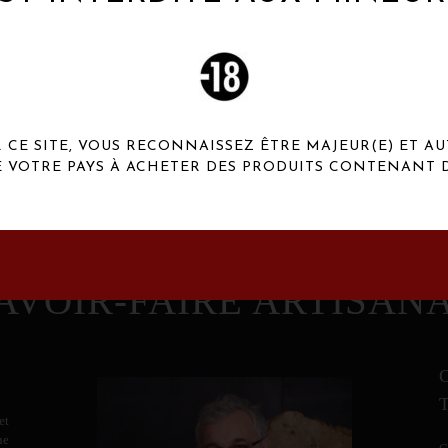
 Henaux Paris se démarquent par une originalité de
conception et une qualité de f
CE SITE, VOUS RECONNAISSEZ ÊTRE MAJEUR(E) ET AU
E VOTRE PAYS À ACHETER DES PRODUITS CONTENANT D
AVOIR-FAIRE ARTISAN
et
ne