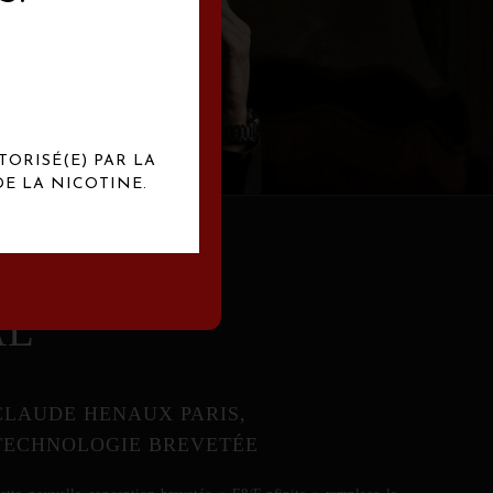
abrication
exclusives.
TORISÉ(E) PAR LA
E LA NICOTINE.
AL
CLAUDE HENAUX PARIS,
TECHNOLOGIE BREVETÉE