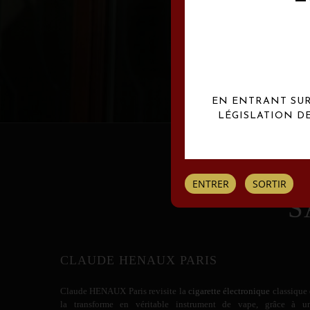
Les créations Claude
EN ENTRANT SUR 
LÉGISLATION D
ENTRER
SORTIR
S
CLAUDE HENAUX PARIS
Claude HENAUX
Paris revisite la
cigarette électronique
classique 
la transforme en véritable instrument de vape, grâce à u