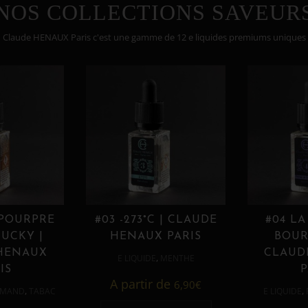
NOS COLLECTIONS SAVEUR
Claude HENAUX Paris c'est une gamme de 12 e liquides premiums uniques
 POURPRE
#03 -273°C | CLAUDE
#04 LA
UCKY |
HENAUX PARIS
BOUR
HENAUX
CLAUD
,
E LIQUIDE
MENTHE
IS
P
A partir de
6,90
€
,
,
MAND
TABAC
E LIQUIDE