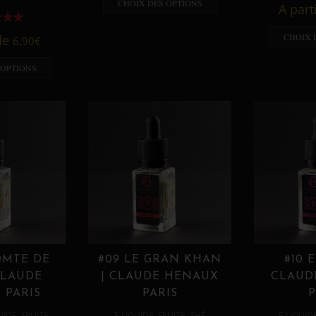
CHOIX DES OPTIONS
A part
CHOIX 
 de
6,90
€
 OPTIONS
OMTE DE
#09 LE GRAN KHAN
#10 
CLAUDE
| CLAUDE HENAUX
CLAUD
 PARIS
PARIS
P
,
,
,
,
UIDE
FRUITÉ
E LIQUIDE
FRUITÉ
THÉ
E LIQUID