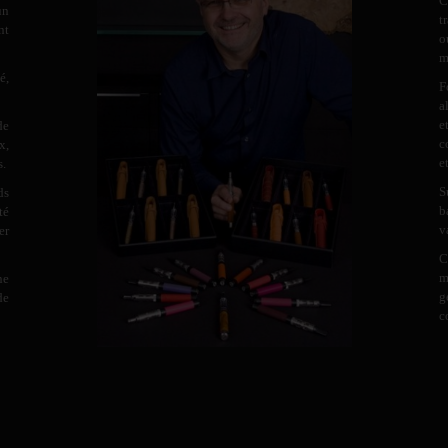
C
un
t
nt
o
m
é,
F
a
e
de
c
x,
e
s.
S
ds
b
té
v
er
C
m
ne
g
de
c