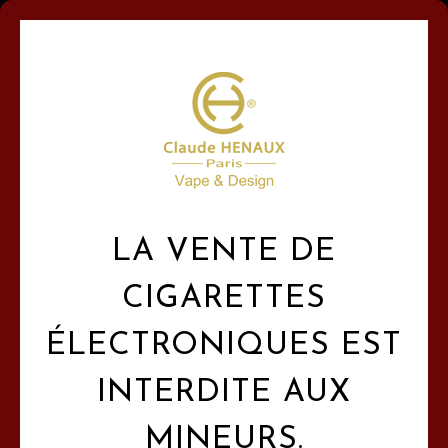
0,00
LA VENTE DE
CIGARETTES
ÉLECTRONIQUES EST
INTERDITE AUX
MINEURS.