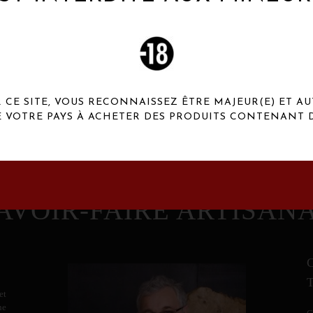
 Henaux Paris se démarquent par une originalité de
conception et une qualité de f
CE SITE, VOUS RECONNAISSEZ ÊTRE MAJEUR(E) ET AU
E VOTRE PAYS À ACHETER DES PRODUITS CONTENANT D
AVOIR-FAIRE ARTISAN
et
ne