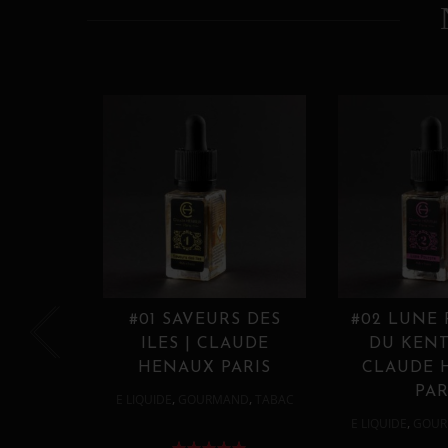
#01 SAVEURS DES
#02 LUNE
ILES | CLAUDE
DU KENT
HENAUX PARIS
CLAUDE 
PAR
,
,
E LIQUIDE
GOURMAND
TABAC
,
E LIQUIDE
GOUR