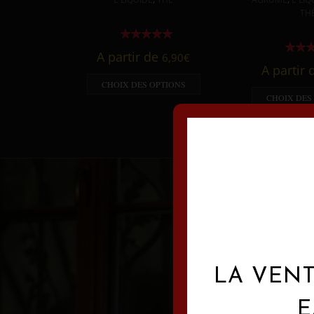
TH
A partir de
6,90
€
A partir
CHOIX DES OPTIONS
CHOIX DES
LA VENT
E