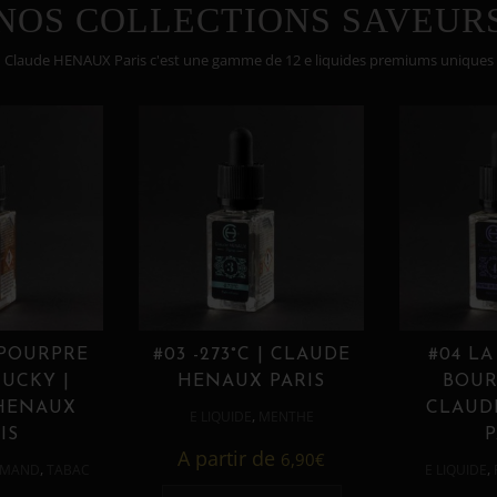
NOS COLLECTIONS SAVEUR
Claude HENAUX Paris c'est une gamme de 12 e liquides premiums uniques
 POURPRE
#03 -273°C | CLAUDE
#04 LA
UCKY |
HENAUX PARIS
BOUR
HENAUX
CLAUD
,
E LIQUIDE
MENTHE
IS
P
A partir de
6,90
€
,
,
MAND
TABAC
E LIQUIDE