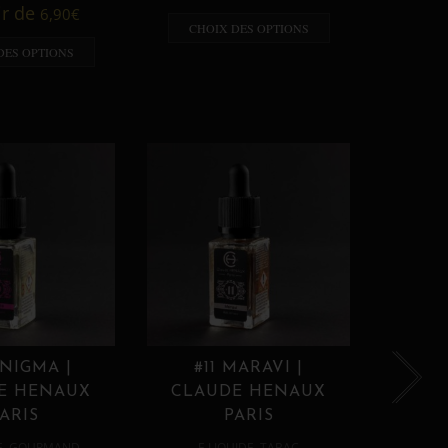
A p
ir de
6,90
€
CHOIX DES OPTIONS
CHO
DES OPTIONS
ENIGMA |
#11 MARAVI |
#12
E HENAUX
CLAUDE HENAUX
CLA
ARIS
PARIS
,
,
E
GOURMAND
E LIQUIDE
TABAC
E 