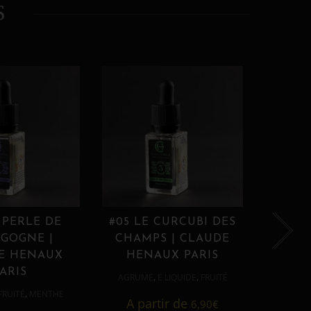
S
 PERLE DE
#05 LE CURCUBI DES
#06
GOGNE |
CHAMPS | CLAUDE
PROU
E HENAUX
HENAUX PARIS
HE
ARIS
,
,
AGRUME
E LIQUIDE
FRUITÉ
AGRUM
,
FRUITÉ
MENTHE
A partir de
6,90
€