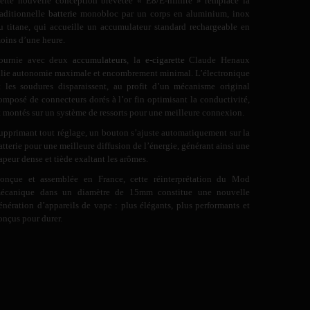
ette nouvelle conception brevetée « E8/E-nfinite » remplace la
raditionnelle
batterie
monobloc par un corps en aluminium, inox
u titane, qui accueille un accumulateur standard rechargeable en
oins d’une heure.
ournie avec deux
accumulateurs
, la
e-cigarette
Claude Henaux
llie autonomie maximale et encombrement minimal. L’électronique
t les soudures disparaissent, au profit d’un mécanisme original
omposé de connecteurs dorés à l’or fin optimisant la conductivité,
t montés sur un système de ressorts pour une meilleure connexion.
upprimant tout réglage, un bouton s’ajuste automatiquement sur la
atterie pour une meilleure diffusion de l’énergie, générant ainsi une
apeur dense et tiède exaltant les arômes.
onçue et assemblée en France, cette réinterprétation du Mod
écanique dans un diamètre de 15mm constitue une nouvelle
énération d’appareils de vape : plus élégants, plus performants et
onçus pour durer.