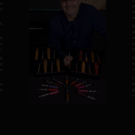
C
un
t
nt
o
m
é,
F
a
e
de
c
x,
e
s.
S
ds
b
té
v
er
C
m
ne
g
de
c