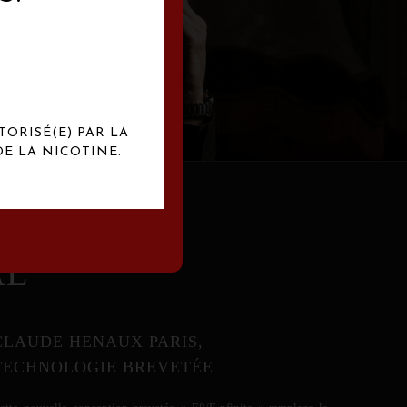
abrication
exclusives.
TORISÉ(E) PAR LA
E LA NICOTINE.
AL
CLAUDE HENAUX PARIS,
TECHNOLOGIE BREVETÉE