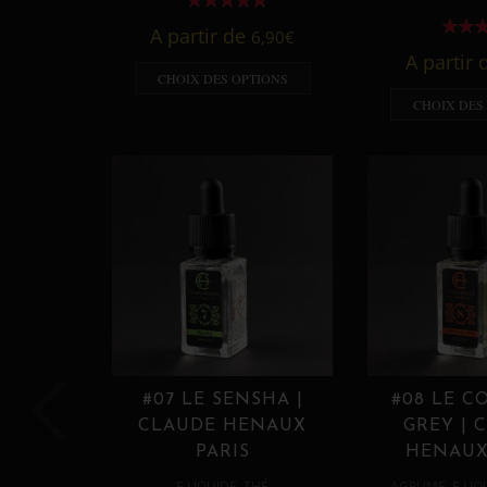
A partir de
6,90
€
A partir
CHOIX DES OPTIONS
CHOIX DES
#07 LE SENSHA |
#08 LE C
CLAUDE HENAUX
GREY | 
PARIS
HENAUX
,
,
E LIQUIDE
THÉ
AGRUME
E LIQ