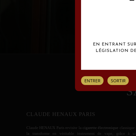
Les créations Claude
EN ENTRANT SUR 
LÉGISLATION D
ENTRER
SORTIR
S
CLAUDE HENAUX PARIS
Claude HENAUX
Paris revisite la
cigarette électronique
classique 
la transforme en véritable instrument de vape, grâce à u