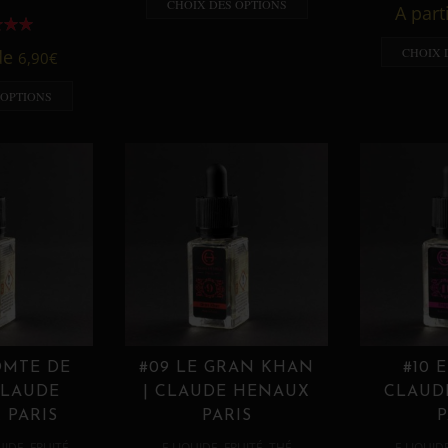
CHOIX DES OPTIONS
A part
CHOIX 
 de
6,90
€
 OPTIONS
OMTE DE
#09 LE GRAN KHAN
#10 
CLAUDE
| CLAUDE HENAUX
CLAUD
 PARIS
PARIS
P
,
,
,
,
UIDE
FRUITÉ
E LIQUIDE
FRUITÉ
THÉ
E LIQUID