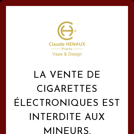
0,00
LA VENTE DE
CIGARETTES
ÉLECTRONIQUES EST
INTERDITE AUX
MINEURS.